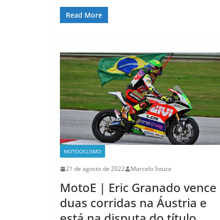
Read More
MOTOCICLISMO
21 de agosto de 2022
Marcelo Souza
MotoE | Eric Granado vence
duas corridas na Áustria e
está na disputa do título