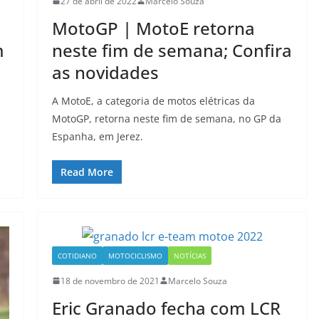
27 de abril de 2022
Marcelo Souza
MotoGP | MotoE retorna
m
neste fim de semana; Confira
as novidades
A MotoE, a categoria de motos elétricas da
MotoGP, retorna neste fim de semana, no GP da
Espanha, em Jerez.
Read More
COTIDIANO
MOTOCICLISMO
NOTÍCIAS
18 de novembro de 2021
Marcelo Souza
Eric Granado fecha com LCR