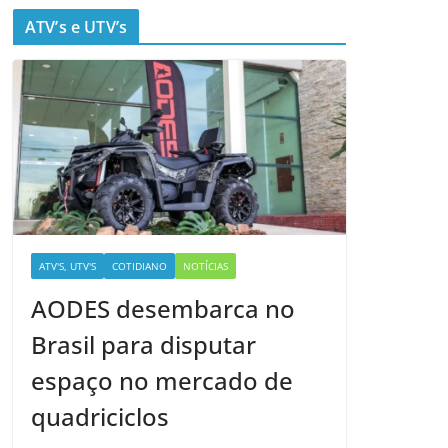
ATV’s e UTV’s
ATV'S, UTV'S
COTIDIANO
NOTÍCIAS
AODES desembarca no
Brasil para disputar
espaço no mercado de
quadriciclos