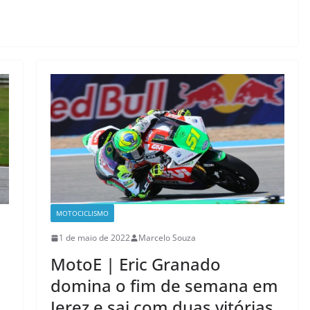
MOTOCICLISMO
1 de maio de 2022
Marcelo Souza
MotoE | Eric Granado
domina o fim de semana em
Jerez e sai com duas vitórias