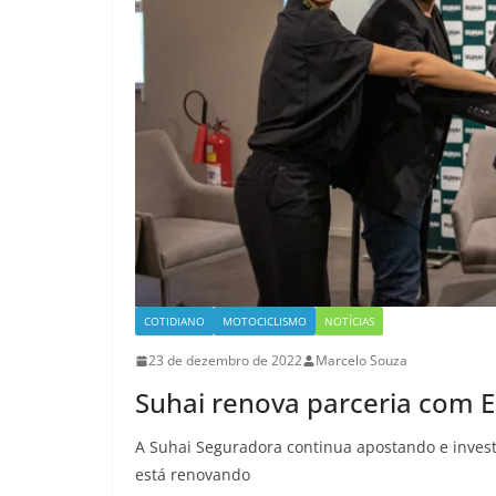
COTIDIANO
MOTOCICLISMO
NOTÍCIAS
23 de dezembro de 2022
Marcelo Souza
Suhai renova parceria com 
A Suhai Seguradora continua apostando e investi
está renovando