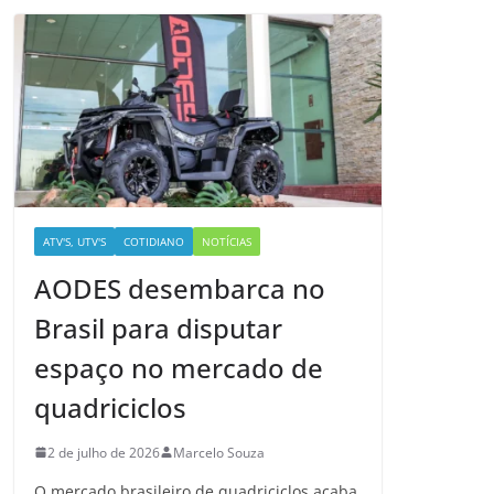
ATV'S, UTV'S
COTIDIANO
NOTÍCIAS
AODES desembarca no
Brasil para disputar
espaço no mercado de
quadriciclos
2 de julho de 2026
Marcelo Souza
O mercado brasileiro de quadriciclos acaba