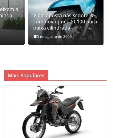
deixam a
ainda
Vipal aposta nas scooters
com novo pneu SC100 para
baixa cilindrada
5 de agosto de 2026
Mais Populares