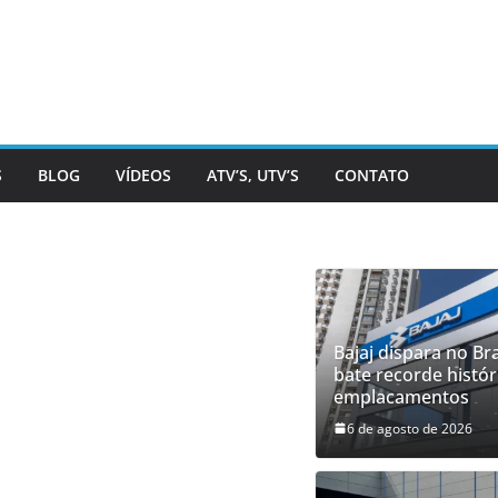
S
BLOG
VÍDEOS
ATV’S, UTV’S
CONTATO
Bajaj dispara no Bra
bate recorde histór
emplacamentos
6 de agosto de 2026