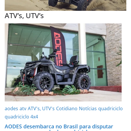
ATV’s, UTV’s
aodes
atv
ATV's, UTV's
Cotidiano
Notícias
quadriciclo
quadriciclo 4x4
AODES desembarca no Brasil para disputar