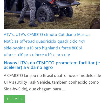
ATV's, UTV's
CFMOTO
cfmoto
Cotidiano
Marcas
Notícias
off-road
quadriciclo
quadriciclo 4x4
side-by-side
u10 pro highland
uforce 800 xl
uforce u10 pro
uforce u10 xl pro
utv
Novos UTVs da CFMOTO prometem facilitar (e
acelerar) a vida no agro
A CFMOTO lançou no Brasil quatro novos modelos de
UTV's (Utility Task Vehicle, também conhecido como
Side-by-Side), que chegam para ...
Leia Mais