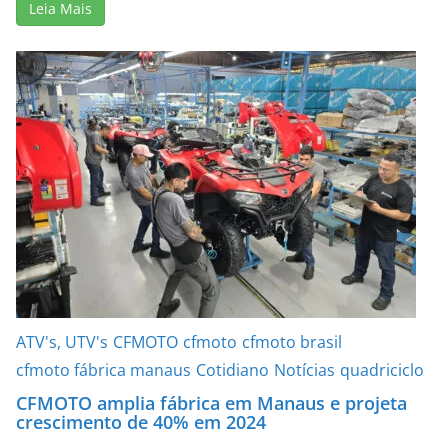
Leia Mais
ATV's, UTV's
CFMOTO
cfmoto
cfmoto brasil
cfmoto fábrica manaus
Cotidiano
Notícias
quadriciclo
CFMOTO amplia fábrica em Manaus e projeta
crescimento de 40% em 2024