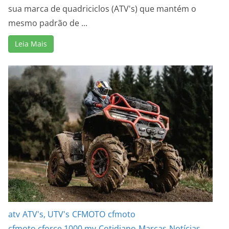
sua marca de quadriciclos (ATV's) que mantém o
mesmo padrão de ...
Leia Mais
atv
ATV's, UTV's
CFMOTO
cfmoto
cfmoto cforce 1000 mv
Cotidiano
Marcas
Notícias