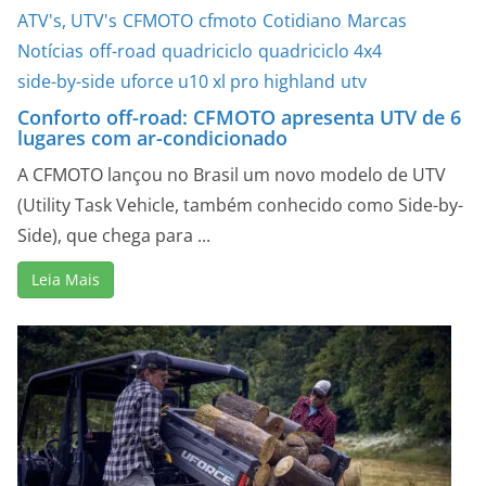
ATV's, UTV's
CFMOTO
cfmoto
Cotidiano
Marcas
Notícias
off-road
quadriciclo
quadriciclo 4x4
side-by-side
uforce u10 xl pro highland
utv
Conforto off-road: CFMOTO apresenta UTV de 6
lugares com ar-condicionado
A CFMOTO lançou no Brasil um novo modelo de UTV
(Utility Task Vehicle, também conhecido como Side-by-
Side), que chega para ...
Leia Mais