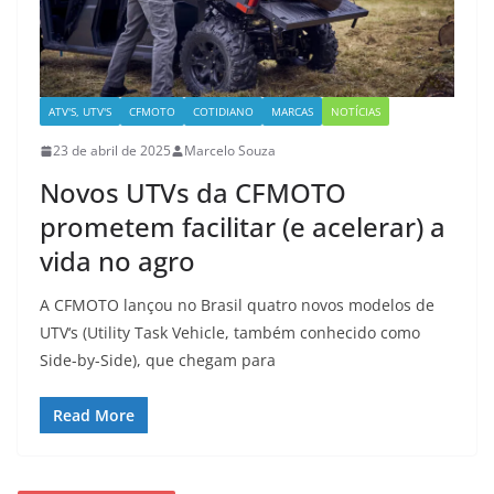
ATV'S, UTV'S
CFMOTO
COTIDIANO
MARCAS
NOTÍCIAS
23 de abril de 2025
Marcelo Souza
Novos UTVs da CFMOTO
prometem facilitar (e acelerar) a
vida no agro
A CFMOTO lançou no Brasil quatro novos modelos de
UTV‘s (Utility Task Vehicle, também conhecido como
Side-by-Side), que chegam para
Read More