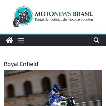
Pular
para
o
conteúdo
Royal Enfield