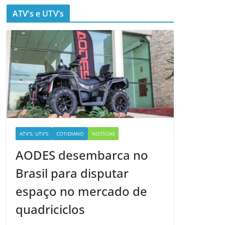
ATV’s e UTV’s
ATV'S, UTV'S
COTIDIANO
NOTÍCIAS
AODES desembarca no
Brasil para disputar
espaço no mercado de
quadriciclos