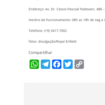
Endereço: Av. Dr. Cássio Pascoal Padovani, 488 
Horário de funcionamento: 08h as 18h de seg a 
Telefone: (19) 3417-7002
fotos: divulgação/Royal Enfield
Compartilhar
W
T
F
T
C
h
e
a
w
o
a
l
c
i
p
t
e
e
t
y
s
g
b
t
L