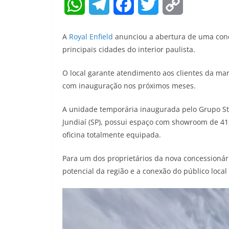
W
T
F
T
C
h
e
a
w
o
A
Royal Enfield
anunciou a abertura de uma conce
a
l
c
i
p
principais cidades do interior paulista.
t
e
e
t
y
O local garante atendimento aos clientes da mar
com inauguração nos próximos meses.
s
g
b
t
L
A
r
o
e
i
A unidade temporária inaugurada pelo Grupo St
Jundiaí (SP), possui espaço com showroom de 41
p
a
o
r
n
oficina totalmente equipada.
p
m
k
k
Para um dos proprietários da nova concessionári
potencial da região e a conexão do público loca