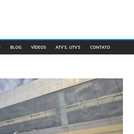
S
BLOG
VÍDEOS
ATV’S, UTV’S
CONTATO