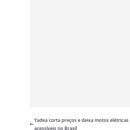
A
r
o
e
i
p
a
o
r
n
p
m
k
k
Yadea corta preços e deixa motos elétricas
acessíveis no Brasil