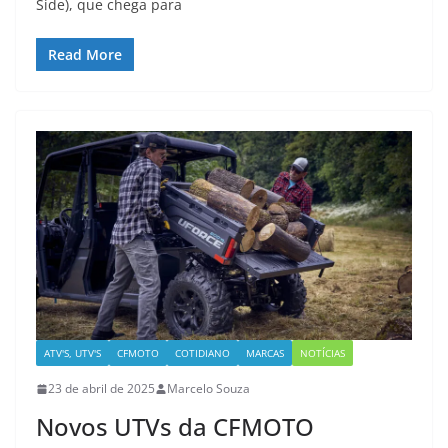
Side), que chega para
Read More
ATV'S, UTV'S
CFMOTO
COTIDIANO
MARCAS
NOTÍCIAS
23 de abril de 2025
Marcelo Souza
Novos UTVs da CFMOTO