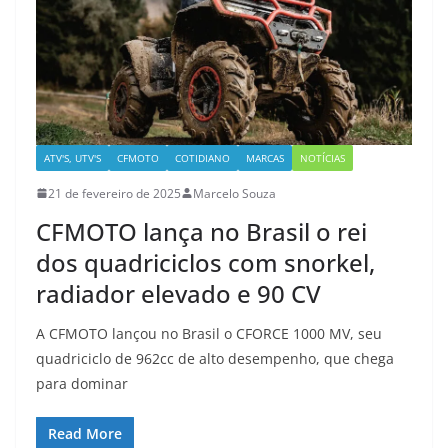
ATV'S, UTV'S
CFMOTO
COTIDIANO
MARCAS
NOTÍCIAS
21 de fevereiro de 2025
Marcelo Souza
CFMOTO lança no Brasil o rei
dos quadriciclos com snorkel,
radiador elevado e 90 CV
A CFMOTO lançou no Brasil o CFORCE 1000 MV, seu
quadriciclo de 962cc de alto desempenho, que chega
para dominar
Read More