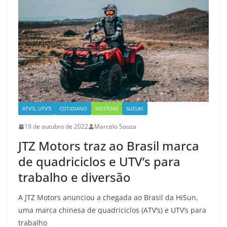
ATV'S, UTV'S
COTIDIANO
NOTÍCIAS
SUZUKI
19 de outubro de 2022
Marcelo Souza
JTZ Motors traz ao Brasil marca
de quadriciclos e UTV’s para
trabalho e diversão
A JTZ Motors anunciou a chegada ao Brasil da HiSun,
uma marca chinesa de quadriciclos (ATV’s) e UTV’s para
trabalho