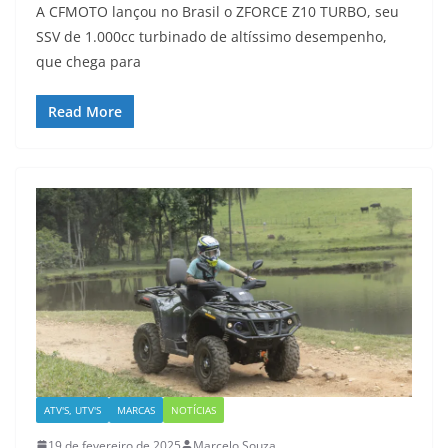
A CFMOTO lançou no Brasil o ZFORCE Z10 TURBO, seu
SSV de 1.000cc turbinado de altíssimo desempenho,
que chega para
Read More
ATV'S, UTV'S
MARCAS
NOTÍCIAS
19 de fevereiro de 2025
Marcelo Souza