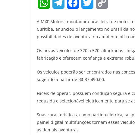
W
T
F
T
C
h
e
a
w
o
A MXF Motors, montadora brasileira de motos, m
a
l
c
i
p
Curitiba, anunciou o lançamento no Brasil da nov
possibilidades de aventura no ambiente off-road,
t
e
e
t
y
Os novos veículos de 320 a 570 cilindradas cheg
s
g
b
t
L
fabricação e oferecem confiança e extrema robu
A
r
o
e
i
Os veículos poderão ser encontrados nas conces
p
a
o
r
n
sugerido a partir de R$ 37.490,00.
p
m
k
k
Fáceis de operar, possuem condução segura e c
reduzida e selecionável eletricamente para se 
Suas características, como partida elétrica, susp
painel digital multifunções tornam esses veículo
as demais aventuras.