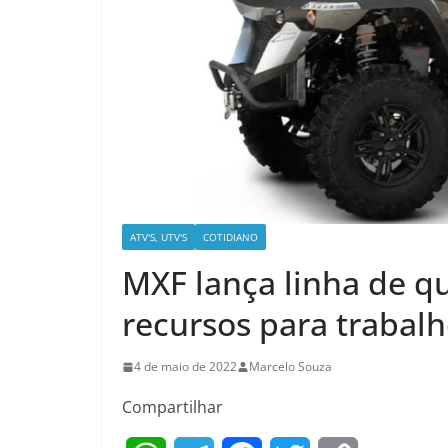
ATV'S, UTV'S
COTIDIANO
MXF lança linha de qu
recursos para trabalh
4 de maio de 2022
Marcelo Souza
Compartilhar