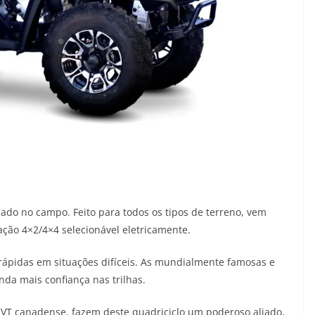
ado no campo. Feito para todos os tipos de terreno, vem
ção 4×2/4×4 selecionável eletricamente.
 rápidas em situações difíceis. As mundialmente famosas e
da mais confiança nas trilhas.
CVT canadense, fazem deste quadriciclo um poderoso aliado,