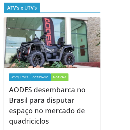
ATV’s e UTV’s
ATV'S, UTV'S
COTIDIANO
NOTÍCIAS
AODES desembarca no
Brasil para disputar
espaço no mercado de
quadriciclos