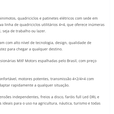
inimotos, quadriciclos e patinetes elétricos com sede em
a linha de quadriciclos utilitários 4×4, que oferece inúmeras
 seja de trabalho ou lazer.
am com alto nível de tecnologia, design, qualidade de
stez para chegar a qualquer destino.
sionárias MXF Motors espalhadas pelo Brasil, com preço
onfortável, motores potentes, transmissão 4×2/4×4 com
adaptar rapidamente a qualquer situação.
ensões independentes, freios a disco, faróis full Led DRL e
s ideais para o uso na agricultura, náutica, turismo e todas