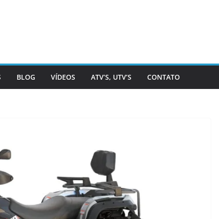
S
BLOG
VÍDEOS
ATV’S, UTV’S
CONTATO