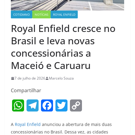
COTIDIANO
NOTÍCIAS
ROYAL ENFIELD
Royal Enfield cresce no
Brasil e leva novas
concessionárias a
Maceió e Caruaru
7 de julho de 2026
Marcelo Souza
Compartilhar
W
T
F
T
C
h
e
a
w
o
A
Royal Enfield
anunciou a abertura de mais duas
a
l
c
i
p
concessionárias no Brasil. Dessa vez, as cidades