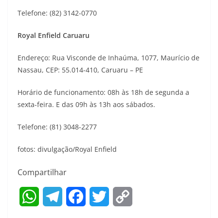
Telefone: (82) 3142-0770
Royal Enfield Caruaru
Endereço: Rua Visconde de Inhaúma, 1077, Maurício de
Nassau, CEP: 55.014-410, Caruaru – PE
Horário de funcionamento: 08h às 18h de segunda a
sexta-feira. E das 09h às 13h aos sábados.
Telefone: (81) 3048-2277
fotos: divulgação/Royal Enfield
Compartilhar
W
T
F
T
C
h
e
a
w
o