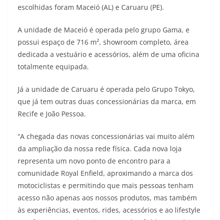
escolhidas foram Maceió (AL) e Caruaru (PE).
t
e
e
t
y
A unidade de Maceió é operada pelo grupo Gama, e
s
g
b
t
L
possui espaço de 716 m², showroom completo, área
A
r
o
e
i
dedicada a vestuário e acessórios, além de uma oficina
totalmente equipada.
p
a
o
r
n
p
m
k
k
Já a unidade de Caruaru é operada pelo Grupo Tokyo,
que já tem outras duas concessionárias da marca, em
Recife e João Pessoa.
“A chegada das novas concessionárias vai muito além
da ampliação da nossa rede física. Cada nova loja
representa um novo ponto de encontro para a
comunidade Royal Enfield, aproximando a marca dos
motociclistas e permitindo que mais pessoas tenham
acesso não apenas aos nossos produtos, mas também
às experiências, eventos, rides, acessórios e ao lifestyle