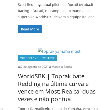
a
Scott Redding, atual piloto da Ducati (Aruba.it
Racing – Ducati) no campeonato mundial de
superbike WorldSBK, deixará a equipe italiana
Read More
MOTOCICLISMO
WORLDSBK
7 de agosto de 2021
Marcelo Souza
WorldSBK | Toprak bate
Redding na última curva e
vence em Most; Rea cai duas
vezes e não pontua
ça
Toprak Razgatlioglu, piloto da Yamaha, venceu a