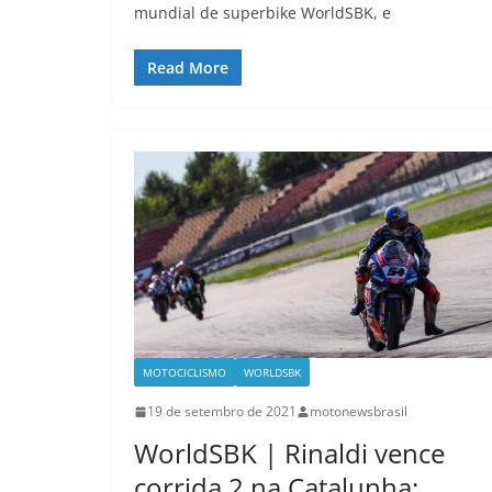
mundial de superbike WorldSBK, e
Read More
MOTOCICLISMO
WORLDSBK
19 de setembro de 2021
motonewsbrasil
WorldSBK | Rinaldi vence
corrida 2 na Catalunha;