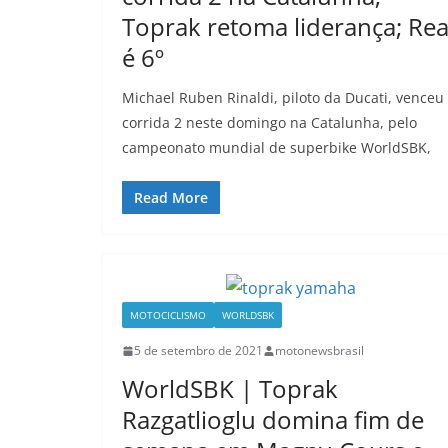
Toprak retoma liderança; Re
é 6º
Michael Ruben Rinaldi, piloto da Ducati, venceu
corrida 2 neste domingo na Catalunha, pelo
campeonato mundial de superbike WorldSBK,
Read More
MOTOCICLISMO
WORLDSBK
5 de setembro de 2021
motonewsbrasil
WorldSBK | Toprak
Razgatlioglu domina fim de