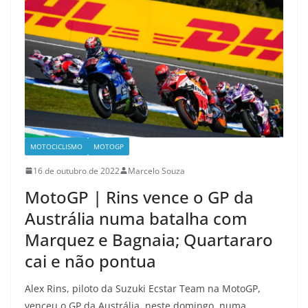
MOTOCICLISMO
MOTOGP
16 de outubro de 2022
Marcelo Souza
MotoGP | Rins vence o GP da
Austrália numa batalha com
Marquez e Bagnaia; Quartararo
cai e não pontua
Alex Rins, piloto da Suzuki Ecstar Team na MotoGP,
venceu o GP da Austrália, neste domingo, numa