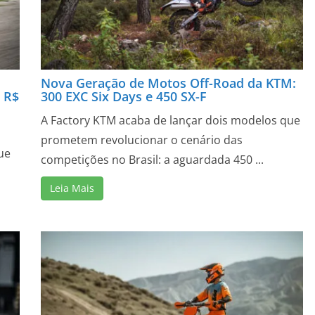
Nova Geração de Motos Off-Road da KTM:
 R$
300 EXC Six Days e 450 SX-F
A Factory KTM acaba de lançar dois modelos que
prometem revolucionar o cenário das
ue
competições no Brasil: a aguardada 450 ...
Leia Mais