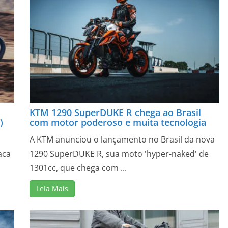
KTM 1290 SuperDUKE R chega ao Brasil
)
com motor poderoso e muita tecnologia
A KTM anunciou o lançamento no Brasil da nova
aca
1290 SuperDUKE R, sua moto 'hyper-naked' de
1301cc, que chega com ...
Leia Mais