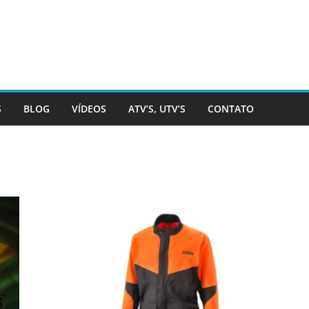
S
BLOG
VÍDEOS
ATV’S, UTV’S
CONTATO