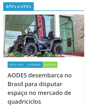
ATV’s e UTV’s
ATV'S, UTV'S
COTIDIANO
NOTÍCIAS
AODES desembarca no
Brasil para disputar
espaço no mercado de
quadriciclos