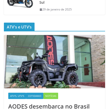
Sul
29 de janeiro de 2025
ATV’s e UTV’s
ATV'S, UTV'S
COTIDIANO
NOTÍCIAS
AODES desembarca no Brasil