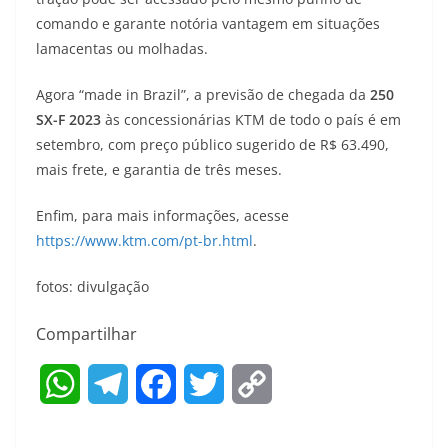
comando e garante notória vantagem em situações
lamacentas ou molhadas.
Agora “made in Brazil”, a previsão de chegada da
250
SX-F 2023
às concessionárias KTM de todo o país é em
setembro, com preço público sugerido de R$ 63.490,
mais frete, e garantia de três meses.
Enfim, para mais informações, acesse
https://www.ktm.com/pt-br.html
.
fotos: divulgação
Compartilhar
W
T
F
T
C
h
e
a
w
o