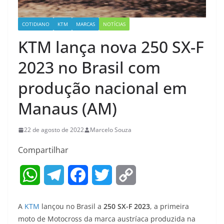
COTIDIANO
KTM
MARCAS
NOTÍCIAS
KTM lança nova 250 SX-F
2023 no Brasil com
produção nacional em
Manaus (AM)
22 de agosto de 2022
Marcelo Souza
Compartilhar
W
T
F
T
C
h
e
a
w
o
A
KTM
lançou no Brasil a
250 SX-F 2023
, a primeira
a
l
c
i
p
moto de Motocross da marca austríaca produzida na