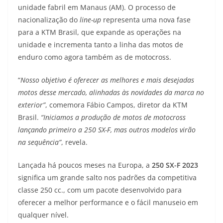
unidade fabril em Manaus (AM). O processo de
t
e
e
t
y
nacionalização do
line-up
representa uma nova fase
s
g
b
t
L
para a KTM Brasil, que expande as operações na
unidade e incrementa tanto a linha das motos de
A
r
o
e
i
enduro como agora também as de motocross.
p
a
o
r
n
“
Nosso objetivo é oferecer as melhores e mais desejadas
p
m
k
k
motos desse mercado, alinhadas às novidades da marca no
exterior”
, comemora Fábio Campos, diretor da KTM
Brasil.
“Iniciamos a produção de motos de motocross
lançando primeiro a 250 SX-F, mas outros modelos virão
na sequência”
, revela.
Lançada há poucos meses na Europa, a
250 SX-F 2023
significa um grande salto nos padrões da competitiva
classe 250 cc., com um pacote desenvolvido para
oferecer a melhor performance e o fácil manuseio em
qualquer nível.