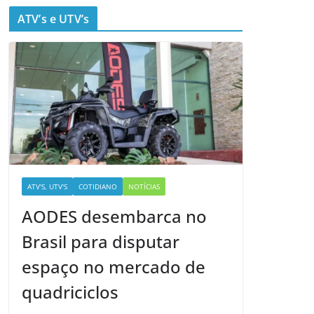
ATV’s e UTV’s
ATV'S, UTV'S
COTIDIANO
NOTÍCIAS
AODES desembarca no
Brasil para disputar
espaço no mercado de
quadriciclos