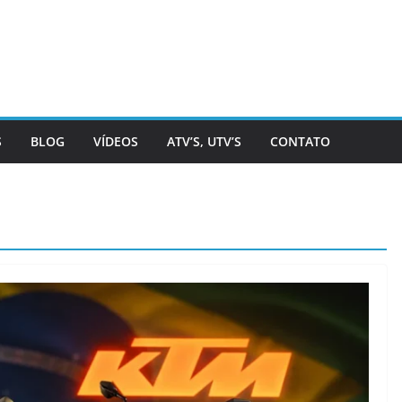
S
BLOG
VÍDEOS
ATV’S, UTV’S
CONTATO