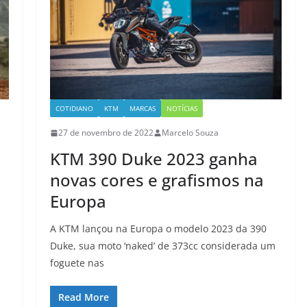
COTIDIANO
KTM
MARCAS
NOTÍCIAS
27 de novembro de 2022
Marcelo Souza
KTM 390 Duke 2023 ganha
novas cores e grafismos na
Europa
A KTM lançou na Europa o modelo 2023 da 390
Duke, sua moto ‘naked’ de 373cc considerada um
foguete nas
Read More