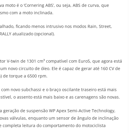
 moto é o ‘Cornering ABS’, ou seja, ABS de curva, que
esmo com a moto inclinada.
abalhado, ficando menos intrusivo nos modos Rain, Street,
ALLY atualizado (opcional).
r V-twin de 1301 cm³ compatível com Euro5, que agora está
 um novo circuito de óleo. Ele é capaz de gerar até 160 CV de
) de torque a 6500 rpm.
a com novo subchassi e o braço oscilante traseiro está mais
tível, o assento está mais baixo e as carenagens são novas.
va geração de suspensão WP Apex Semi-Active Technology,
ovas válvulas, enquanto um sensor de ângulo de inclinação
e completa leitura do comportamento do motociclista