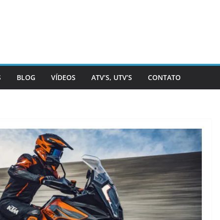
S
BLOG
VÍDEOS
ATV’S, UTV’S
CONTATO