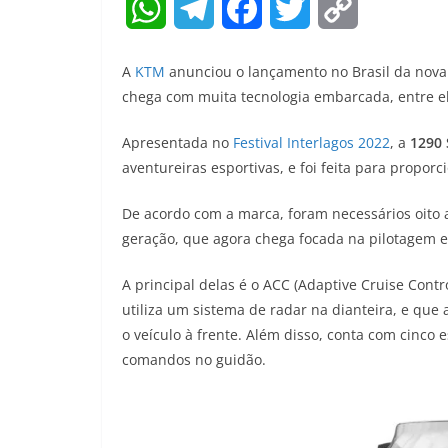
W
T
F
T
C
h
e
a
w
o
A
KTM
anunciou o lançamento no Brasil da nov
a
l
c
i
p
chega com muita tecnologia embarcada, entre el
t
e
e
t
y
Apresentada no
Festival Interlagos 2022
, a
1290
aventureiras esportivas, e foi feita para propo
s
g
b
t
L
A
r
o
e
i
De acordo com a marca, foram necessários oito 
geração, que agora chega focada na pilotagem e
p
a
o
r
n
A principal delas é o ACC (Adaptive Cruise Contr
p
m
k
k
utiliza um sistema de radar na dianteira, e que
o veículo à frente. Além disso, conta com cinc
comandos no guidão.