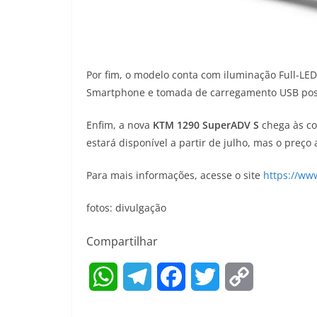
Por fim, o modelo conta com iluminação Full-LED
Smartphone e tomada de carregamento USB posi
Enfim, a nova
KTM 1290 SuperADV S
chega às co
estará disponível a partir de julho, mas o preço 
Para mais informações, acesse o site
https://ww
fotos: divulgação
Compartilhar
W
T
F
T
C
h
e
a
w
o