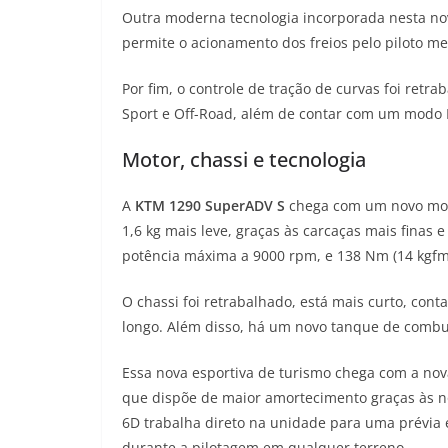
Outra moderna tecnologia incorporada nesta nova
permite o acionamento dos freios pelo piloto m
Por fim, o controle de tração de curvas foi retr
Sport e Off-Road, além de contar com um modo R
Motor, chassi e tecnologia
A
KTM 1290 SuperADV S
chega com um novo moto
1,6 kg mais leve, graças às carcaças mais finas e
potência máxima a 9000 rpm, e 138 Nm (14 kgfm
O chassi foi retrabalhado, está mais curto, cont
longo. Além disso, há um novo tanque de combus
Essa nova esportiva de turismo chega com a no
que dispõe de maior amortecimento graças às n
6D trabalha direto na unidade para uma prévia 
durante a pilotagem em qualquer terreno.