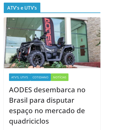
ATV’s e UTV’s
ATV'S, UTV'S
COTIDIANO
NOTÍCIAS
AODES desembarca no
Brasil para disputar
espaço no mercado de
quadriciclos