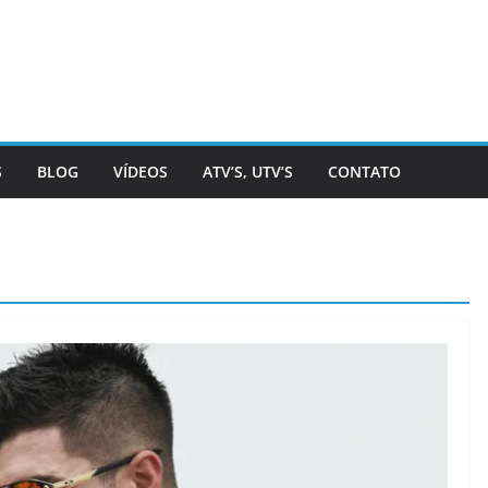
S
BLOG
VÍDEOS
ATV’S, UTV’S
CONTATO