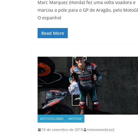
Marc Marquez (Honda) fez uma volta voadora e
marcou a pole para o GP de Aragão, pelo MotoG
O espanhol
Read More
MOTOCICLISMO
MOTOGP
16 de setembro de 2019
motonewsbrasil