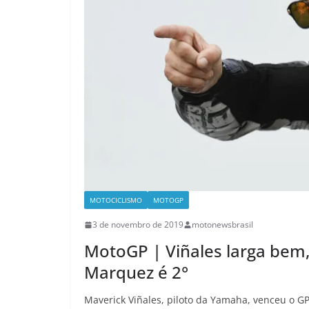
MOTOCICLISMO
MOTOGP
3 de novembro de 2019
motonewsbrasil
MotoGP | Viñales larga bem
Marquez é 2°
Maverick Viñales, piloto da Yamaha, venceu o G