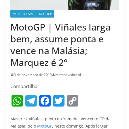
MOTOCICLISMO
MOTOGP
MotoGP | Viñales larga
bem, assume ponta e
vence na Malásia;
Marquez é 2°
3 de novembro de 2019
motonewsbrasil
Compartilhar
W
T
F
T
C
h
e
a
w
o
Maverick Viñales, piloto da Yamaha, venceu o GP da
a
l
c
i
p
Malásia, pelo
MotoGP
, neste domingo. Após largar