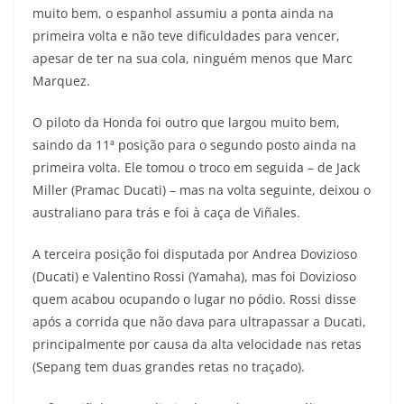
muito bem, o espanhol assumiu a ponta ainda na
t
e
e
t
y
primeira volta e não teve dificuldades para vencer,
s
g
b
t
L
apesar de ter na sua cola, ninguém menos que Marc
Marquez.
A
r
o
e
i
O piloto da Honda foi outro que largou muito bem,
p
a
o
r
n
saindo da 11ª posição para o segundo posto ainda na
p
m
k
k
primeira volta. Ele tomou o troco em seguida – de Jack
Miller (Pramac Ducati) – mas na volta seguinte, deixou o
australiano para trás e foi à caça de Viñales.
A terceira posição foi disputada por Andrea Dovizioso
(Ducati) e Valentino Rossi (Yamaha), mas foi Dovizioso
quem acabou ocupando o lugar no pódio. Rossi disse
após a corrida que não dava para ultrapassar a Ducati,
principalmente por causa da alta velocidade nas retas
(Sepang tem duas grandes retas no traçado).