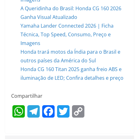
A Queridinha do Brasil: Honda CG 160 2026
Ganha Visual Atualizado
Yamaha Lander Connected 2026 | Ficha
Técnica, Top Speed, Consumo, Preço e
Imagens
Honda trará motos da Índia para o Brasil e
outros países da América do Sul
Honda CG 160 Titan 2025 ganha freio ABS e
iluminação de LED; Confira detalhes e preço
Compartilhar
W
T
F
T
C
h
e
a
w
o
a
l
c
i
p