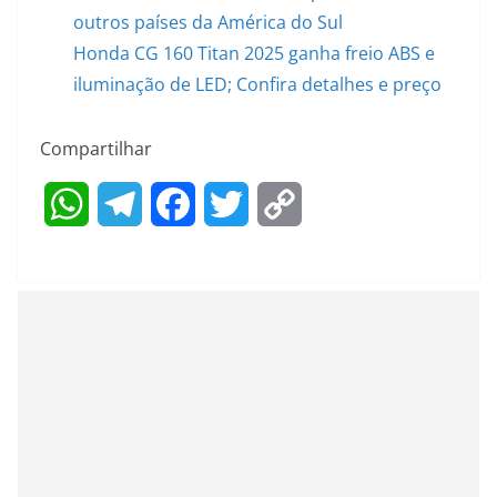
outros países da América do Sul
Honda CG 160 Titan 2025 ganha freio ABS e
iluminação de LED; Confira detalhes e preço
Compartilhar
W
T
F
T
C
h
e
a
w
o
a
l
c
i
p
t
e
e
t
y
s
g
b
t
L
A
r
o
e
i
p
a
o
r
n