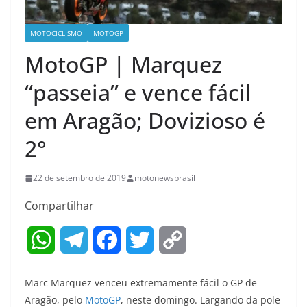
MOTOCICLISMO
MOTOGP
MotoGP | Marquez
“passeia” e vence fácil
em Aragão; Dovizioso é
2°
22 de setembro de 2019
motonewsbrasil
Compartilhar
W
T
F
T
C
h
e
a
w
o
Marc Marquez venceu extremamente fácil o GP de
a
l
c
i
p
Aragão, pelo
MotoGP
, neste domingo. Largando da pole