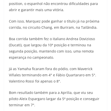
position, o espanhol não encontrou dificuldades para
t
e
e
t
y
abrir e garantir mais uma vitória.
s
g
b
t
L
Com isso, Marquez pode ganhar o título já na próxima
A
r
o
e
i
corrida, no circuito Chang, em Buriram, na Tailândia.
p
a
o
r
n
Boa corrida também fez o italiano Andrea Dovizioso
p
m
k
k
(Ducati), que largou da 10ª posição e terminou na
segunda posição, mantendo com isso, uma remota
esperança no campeonato.
Já as Yamaha ficaram fora do pódio, com Maverick
Viñales terminando em 4° e Fábio Quartararo em 5°.
Valentino Rossi foi apenas o 8°.
Bom resultado também para a Aprilia, que viu seu
piloto Aleix Espargaro largar da 5ª posição e conseguir
terminar em 7°.