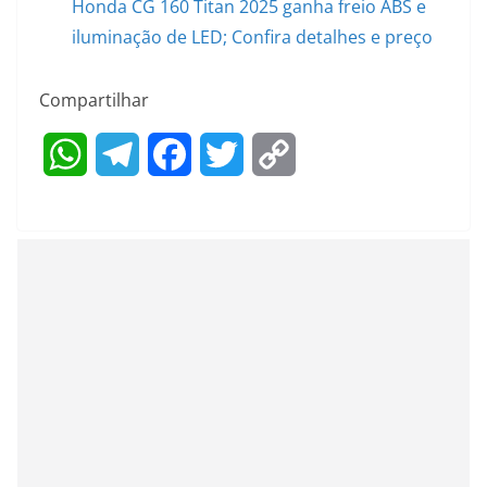
Honda CG 160 Titan 2025 ganha freio ABS e
iluminação de LED; Confira detalhes e preço
Compartilhar
W
T
F
T
C
h
e
a
w
o
a
l
c
i
p
t
e
e
t
y
s
g
b
t
L
A
r
o
e
i
p
a
o
r
n
p
m
k
k