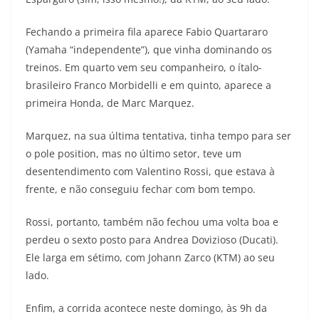
s
g
b
t
L
Fechando a primeira fila aparece Fabio Quartararo
A
r
o
e
i
(Yamaha “independente”), que vinha dominando os
treinos. Em quarto vem seu companheiro, o ítalo-
p
a
o
r
n
brasileiro Franco Morbidelli e em quinto, aparece a
p
m
k
k
primeira Honda, de Marc Marquez.
Marquez, na sua última tentativa, tinha tempo para ser
o pole position, mas no último setor, teve um
desentendimento com Valentino Rossi, que estava à
frente, e não conseguiu fechar com bom tempo.
Rossi, portanto, também não fechou uma volta boa e
perdeu o sexto posto para Andrea Dovizioso (Ducati).
Ele larga em sétimo, com Johann Zarco (KTM) ao seu
lado.
Enfim, a corrida acontece neste domingo, às 9h da