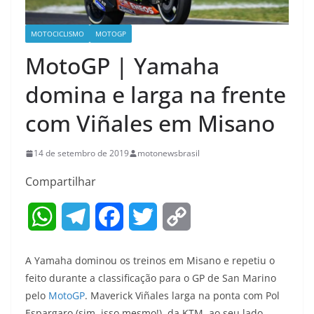
MOTOCICLISMO
MOTOGP
MotoGP | Yamaha
domina e larga na frente
com Viñales em Misano
14 de setembro de 2019
motonewsbrasil
Compartilhar
W
T
F
T
C
h
e
a
w
o
A Yamaha dominou os treinos em Misano e repetiu o
a
l
c
i
p
feito durante a classificação para o GP de San Marino
pelo
MotoGP
. Maverick Viñales larga na ponta com Pol
t
e
e
t
y
Espargaro (sim, isso mesmo!), da KTM, ao seu lado.