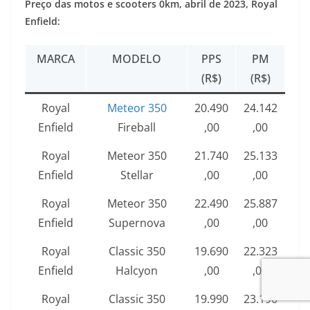
Preço das motos e scooters 0km, abril de 2023, Royal
Enfield:
MARCA
MODELO
PPS
PM
(R$)
(R$)
Royal
Meteor 350
20.490
24.142
Enfield
Fireball
,00
,00
Royal
Meteor 350
21.740
25.133
Enfield
Stellar
,00
,00
Royal
Meteor 350
22.490
25.887
Enfield
Supernova
,00
,00
Royal
Classic 350
19.690
22.323
Enfield
Halcyon
,00
,00
Royal
Classic 350
19.990
23.190