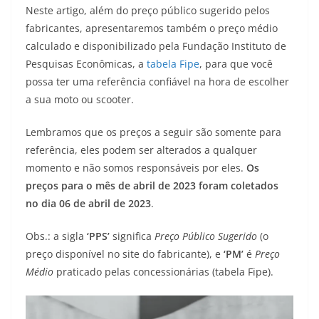
Neste artigo, além do preço público sugerido pelos
t
e
e
t
y
fabricantes, apresentaremos também o preço médio
s
g
b
t
L
calculado e disponibilizado pela Fundação Instituto de
Pesquisas Econômicas, a
tabela Fipe
, para que você
A
r
o
e
i
possa ter uma referência confiável na hora de escolher
a sua moto ou scooter.
p
a
o
r
n
p
m
k
k
Lembramos que os preços a seguir são somente para
referência, eles podem ser alterados a qualquer
momento e não somos responsáveis por eles.
Os
preços para o mês de abril de 2023 foram coletados
no dia 06 de abril de 2023
.
Obs.: a sigla
‘PPS’
significa
Preço Público Sugerido
(o
preço disponível no site do fabricante), e
‘PM’
é
Preço
Médio
praticado pelas concessionárias (tabela Fipe).