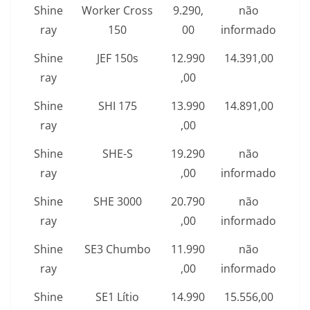
Shine
Worker Cross
9.290,
não
ray
150
00
informado
Shine
JEF 150s
12.990
14.391,00
ray
,00
Shine
SHI 175
13.990
14.891,00
ray
,00
Shine
SHE-S
19.290
não
ray
,00
informado
Shine
SHE 3000
20.790
não
ray
,00
informado
Shine
SE3 Chumbo
11.990
não
ray
,00
informado
Shine
SE1 Lítio
14.990
15.556,00