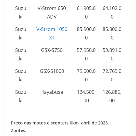
Suzu
V-Strom 650
61.905,0
64.102,0
ki
ADV
0
0
Suzu
V-Strom 1050
85.900,0
85.800,0
ki
XT
0
0
Suzu
GSX-S750
57.950,0
59.891,0
ki
0
0
Suzu
GSX-S1000
79.600,0
72.769,0
ki
0
0
Suzu
Hayabusa
124.500,
126.886,
ki
00
00
Preço das motos e scooters 0km, abril de 2023,
Zontes: