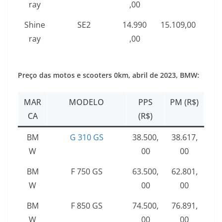
ray
,00
Shine
SE2
14.990
15.109,00
ray
,00
Preço das motos e scooters 0km, abril de 2023, BMW:
MAR
MODELO
PPS
PM (R$)
CA
(R$)
BM
G 310 GS
38.500,
38.617,
W
00
00
BM
F 750 GS
63.500,
62.801,
W
00
00
BM
F 850 GS
74.500,
76.891,
W
00
00