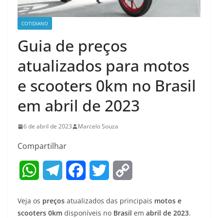
COTIDIANO
Guia de preços
atualizados para motos
e scooters 0km no Brasil
em abril de 2023
6 de abril de 2023
Marcelo Souza
Compartilhar
W
T
F
T
C
h
e
a
w
o
Veja os
preços
atualizados das principais
motos e
a
l
c
i
p
scooters 0km
disponíveis no
Brasil
em
abril de 2023
.