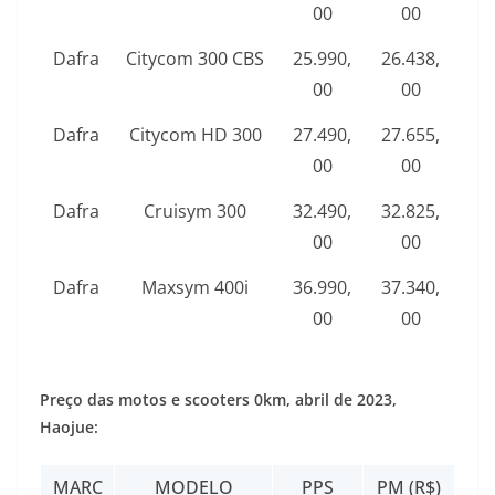
00
00
Dafra
Citycom 300 CBS
25.990,
26.438,
00
00
Dafra
Citycom HD 300
27.490,
27.655,
00
00
Dafra
Cruisym 300
32.490,
32.825,
00
00
Dafra
Maxsym 400i
36.990,
37.340,
00
00
Preço das motos e scooters 0km, abril de 2023,
Haojue:
MARC
MODELO
PPS
PM (R$)