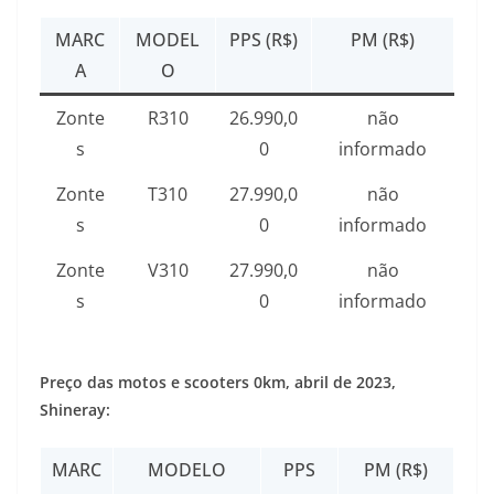
MARC
MODEL
PPS (R$)
PM (R$)
A
O
Zonte
R310
26.990,0
não
s
0
informado
Zonte
T310
27.990,0
não
s
0
informado
Zonte
V310
27.990,0
não
s
0
informado
Preço das motos e scooters 0km, abril de 2023,
Shineray:
MARC
MODELO
PPS
PM (R$)