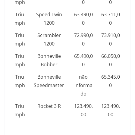
mph
0
0
Triu
Speed Twin
63.490,0
63.711,0
mph
1200
0
0
Triu
Scrambler
72.990,0
73.910,0
mph
1200
0
0
Triu
Bonneville
65.490,0
66.050,0
mph
Bobber
0
0
Triu
Bonneville
não
65.345,0
mph
Speedmaster
informa
0
do
Triu
Rocket 3 R
123.490,
123.490,
mph
00
00