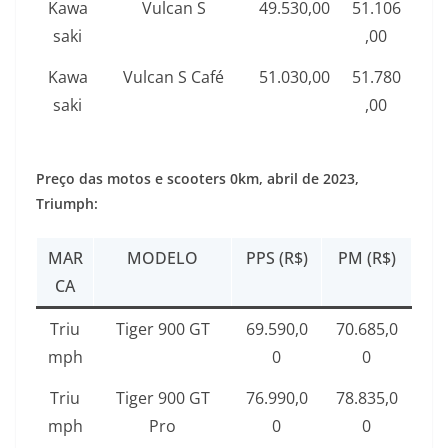
Kawa
Vulcan S
49.530,00
51.106
saki
,00
Kawa
Vulcan S Café
51.030,00
51.780
saki
,00
Preço das motos e scooters 0km, abril de 2023,
Triumph:
MAR
MODELO
PPS (R$)
PM (R$)
CA
Triu
Tiger 900 GT
69.590,0
70.685,0
mph
0
0
Triu
Tiger 900 GT
76.990,0
78.835,0
mph
Pro
0
0