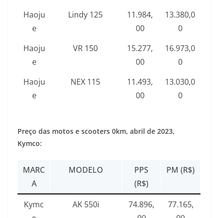
Haoju
Lindy 125
11.984,
13.380,0
e
00
0
Haoju
VR 150
15.277,
16.973,0
e
00
0
Haoju
NEX 115
11.493,
13.030,0
e
00
0
Preço das motos e scooters 0km, abril de 2023,
Kymco:
MARC
MODELO
PPS
PM (R$)
A
(R$)
Kymc
AK 550i
74.896,
77.165,