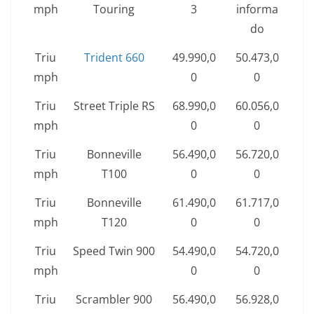
mph
Touring
3
informa
do
Triu
Trident 660
49.990,0
50.473,0
mph
0
0
Triu
Street Triple RS
68.990,0
60.056,0
mph
0
0
Triu
Bonneville
56.490,0
56.720,0
mph
T100
0
0
Triu
Bonneville
61.490,0
61.717,0
mph
T120
0
0
Triu
Speed Twin 900
54.490,0
54.720,0
mph
0
0
Triu
Scrambler 900
56.490,0
56.928,0