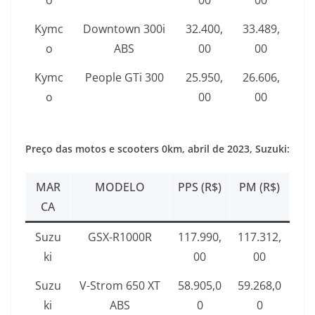
o
00
00
Kymc
Downtown 300i
32.400,
33.489,
o
ABS
00
00
Kymc
People GTi 300
25.950,
26.606,
o
00
00
Preço das motos e scooters 0km, abril de 2023, Suzuki:
MAR
MODELO
PPS (R$)
PM (R$)
CA
Suzu
GSX-R1000R
117.990,
117.312,
ki
00
00
Suzu
V-Strom 650 XT
58.905,0
59.268,0
ki
ABS
0
0