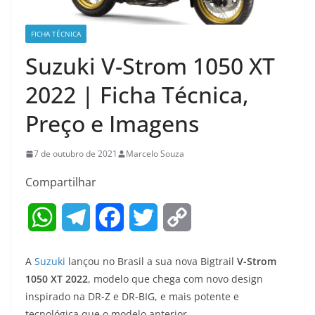
FICHA TÉCNICA
Suzuki V-Strom 1050 XT
2022 | Ficha Técnica,
Preço e Imagens
7 de outubro de 2021
Marcelo Souza
Compartilhar
W
T
F
T
C
h
e
a
w
o
A
Suzuki
lançou no Brasil a sua nova Bigtrail
V-Strom
a
l
c
i
p
1050 XT 2022
, modelo que chega com novo design
inspirado na DR-Z e DR-BIG, e mais potente e
t
e
e
t
y
tecnológica que o modelo anterior.