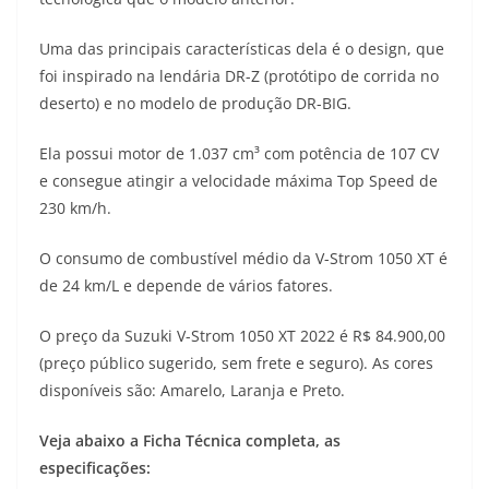
s
g
b
t
L
Uma das principais características dela é o design, que
A
r
o
e
i
foi inspirado na lendária DR-Z (protótipo de corrida no
deserto) e no modelo de produção DR-BIG.
p
a
o
r
n
p
m
k
k
Ela possui motor de 1.037 cm³ com potência de 107 CV
e consegue atingir a velocidade máxima Top Speed de
230 km/h.
O consumo de combustível médio da V-Strom 1050 XT é
de 24 km/L e depende de vários fatores.
O preço da Suzuki V-Strom 1050 XT 2022 é R$ 84.900,00
(preço público sugerido, sem frete e seguro). As cores
disponíveis são: Amarelo, Laranja e Preto.
Veja abaixo a Ficha Técnica completa, as
especificações: