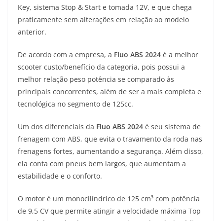
Key, sistema Stop & Start e tomada 12V, e que chega
t
e
e
t
y
praticamente sem alterações em relação ao modelo
s
g
b
t
L
anterior.
A
r
o
e
i
De acordo com a empresa, a
Fluo ABS 2024
é a melhor
scooter custo/benefício da categoria, pois possui a
p
a
o
r
n
melhor relação peso potência se comparado às
p
m
k
k
principais concorrentes, além de ser a mais completa e
tecnológica no segmento de 125cc.
Um dos diferenciais da
Fluo ABS 2024
é seu sistema de
frenagem com ABS, que evita o travamento da roda nas
frenagens fortes, aumentando a segurança. Além disso,
ela conta com pneus bem largos, que aumentam a
estabilidade e o conforto.
O motor é um monocilíndrico de 125 cm³ com potência
de 9,5 CV que permite atingir a velocidade máxima Top