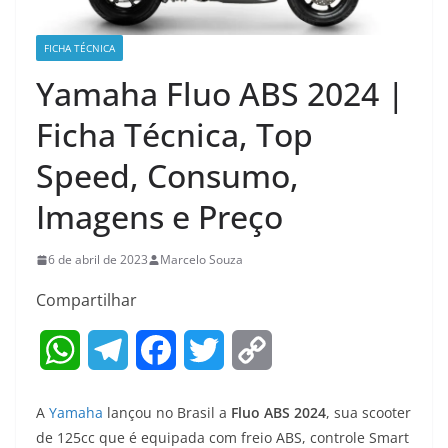
FICHA TÉCNICA
Yamaha Fluo ABS 2024 |
Ficha Técnica, Top
Speed, Consumo,
Imagens e Preço
6 de abril de 2023
Marcelo Souza
Compartilhar
W
T
F
T
C
h
e
a
w
o
A
Yamaha
lançou no Brasil a
Fluo ABS 2024
, sua scooter
a
l
c
i
p
de 125cc que é equipada com freio ABS, controle Smart