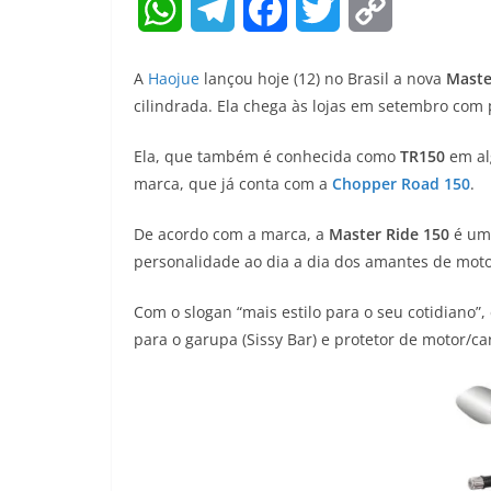
W
T
F
T
C
h
e
a
w
o
A
Haojue
lançou hoje (12) no Brasil a nova
Maste
a
l
c
i
p
cilindrada. Ela chega às lojas em setembro com p
t
e
e
t
y
Ela, que também é conhecida como
TR150
em al
marca, que já conta com a
s
g
b
Chopper Road 150
t
L
.
A
r
o
e
i
De acordo com a marca, a
Master Ride 150
é uma
personalidade ao dia a dia dos amantes de motoc
p
a
o
r
n
Com o slogan “mais estilo para o seu cotidiano”, 
p
m
k
k
para o garupa (Sissy Bar) e protetor de motor/c