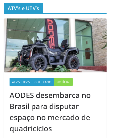
ATV’s e UTV’s
ATV'S, UTV'S
COTIDIANO
NOTÍCIAS
AODES desembarca no
Brasil para disputar
espaço no mercado de
quadriciclos