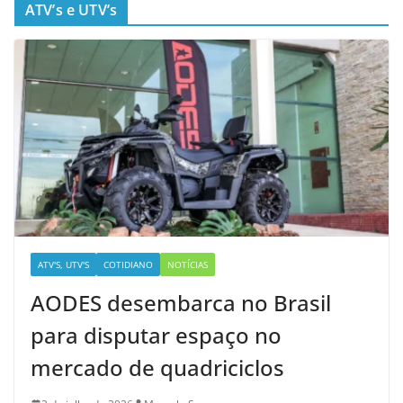
ATV’s e UTV’s
ATV'S, UTV'S
COTIDIANO
NOTÍCIAS
AODES desembarca no Brasil
para disputar espaço no
mercado de quadriciclos