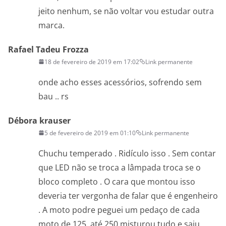
jeito nenhum, se não voltar vou estudar outra
marca.
Rafael Tadeu Frozza
18 de fevereiro de 2019 em 17:02
Link permanente
onde acho esses acessórios, sofrendo sem
bau .. rs
Débora krauser
5 de fevereiro de 2019 em 01:10
Link permanente
Chuchu temperado . Ridículo isso . Sem contar
que LED não se troca a lâmpada troca se o
bloco completo . O cara que montou isso
deveria ter vergonha de falar que é engenheiro
. A moto podre peguei um pedaço de cada
moto de 125 ,até 250 misturou tudo e saiu