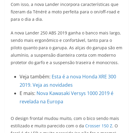
Com isso, a nova Lander incorpora características que
t
e
e
t
y
fizeram da Ténéré a moto perfeita para o on/off-road e
s
g
b
t
L
para o dia a dia.
A
r
o
e
i
A nova Lander 250 ABS 2019 ganha o banco mais largo,
sendo mais ergonômico e confortável, tanto para o
p
a
o
r
n
piloto quanto para o garupa. As alças do garupa são em
p
m
k
k
alumínio, a suspensão dianteira conta com moderno
protetor do garfo e a suspensão traseira é monocross.
Veja também:
Esta é a nova Honda XRE 300
2019. Veja as novidades
E mais:
Nova Kawasaki Versys 1000 2019 é
revelada na Europa
O design frontal mudou muito, com o bico sendo mais
estilizado e muito parecido com o da
Crosser 150 Z
. O