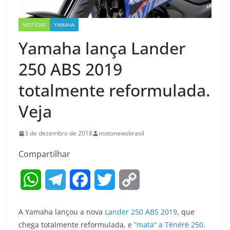
NOTÍCIAS
YAMAHA
Yamaha lança Lander
250 ABS 2019
totalmente reformulada.
Veja
3 de dezembro de 2018
motonewsbrasil
Compartilhar
W
T
F
T
C
h
e
a
w
o
A Yamaha lançou a nova
Lander 250 ABS 2019
, que
a
l
c
i
p
chega totalmente reformulada, e
“mata” a Ténéré 250
.