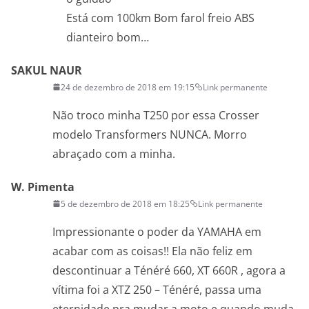
Está com 100km Bom farol freio ABS
dianteiro bom…
SAKUL NAUR
24 de dezembro de 2018 em 19:15
Link permanente
Não troco minha T250 por essa Crosser
modelo Transformers NUNCA. Morro
abraçado com a minha.
W. Pimenta
5 de dezembro de 2018 em 18:25
Link permanente
Impressionante o poder da YAMAHA em
acabar com as coisas!! Ela não feliz em
descontinuar a Ténéré 660, XT 660R , agora a
vítima foi a XTZ 250 – Ténéré, passa uma
eternidade pra mudar a moto e quando muda