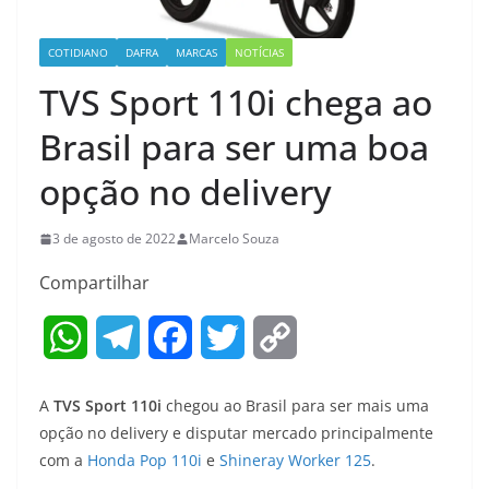
COTIDIANO
DAFRA
MARCAS
NOTÍCIAS
TVS Sport 110i chega ao
Brasil para ser uma boa
opção no delivery
3 de agosto de 2022
Marcelo Souza
Compartilhar
W
T
F
T
C
h
e
a
w
o
A
TVS Sport 110i
chegou ao Brasil para ser mais uma
a
l
c
i
p
opção no delivery e disputar mercado principalmente
com a
Honda Pop 110i
e
Shineray Worker 125
.
t
e
e
t
y