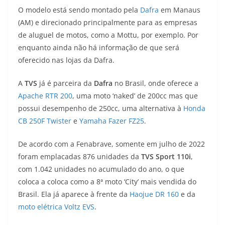
O modelo está sendo montado pela
s
g
b
t
L
Dafra
em Manaus
(AM) e direcionado principalmente para as empresas
A
r
o
e
i
de aluguel de motos, como a Mottu, por exemplo. Por
enquanto ainda não há informação de que será
p
a
o
r
n
oferecido nas lojas da Dafra.
p
m
k
k
A
TVS
já é parceira da
Dafra
no Brasil, onde oferece a
Apache RTR 200
, uma moto ‘naked’ de 200cc mas que
possui desempenho de 250cc, uma alternativa à
Honda
CB 250F Twister
e
Yamaha Fazer FZ25
.
De acordo com a Fenabrave, somente em julho de 2022
foram emplacadas 876 unidades da
TVS Sport 110i
,
com 1.042 unidades no acumulado do ano, o que
coloca a coloca como a 8ª moto ‘City’ mais vendida do
Brasil. Ela já aparece à frente da
Haojue DR 160
e da
moto elétrica
Voltz EVS
.