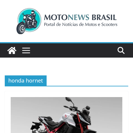
Pular
para
o
conteúdo
honda hornet