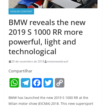
ENGLISH CONTENT
BMW reveals the new
2019 S 1000 RR more
powerful, light and
technological
20 de novembro de 2018
motonewsbrasil
Compartilhar
W
T
F
T
C
h
e
a
w
o
BMW has launched the new 2019 S 1000 RR at the
a
l
c
i
p
Milan motor show (EICMA) 2018. This new supersport