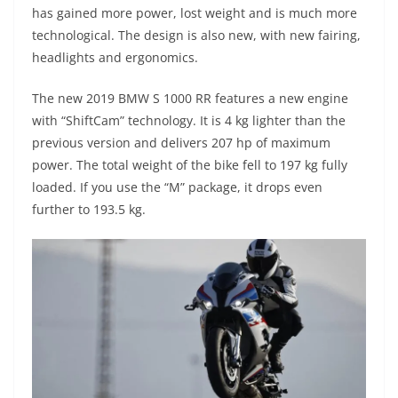
has gained more power, lost weight and is much more
t
e
e
t
y
technological. The design is also new, with new fairing,
s
g
b
t
L
headlights and ergonomics.
A
r
o
e
i
The new 2019 BMW S 1000 RR features a new engine
with “ShiftCam” technology. It is 4 kg lighter than the
p
a
o
r
n
previous version and delivers 207 hp of maximum
p
m
k
k
power. The total weight of the bike fell to 197 kg fully
loaded. If you use the “M” package, it drops even
further to 193.5 kg.