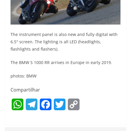
The instrument panel is also new and fully digital with
6.5″ screen. The lighting is all LED (headlights,
flashlights and flashers).
The BMW S 1000 RR arrives in Europe in early 2019.
photos: BMW
Compartilhar
W
T
F
T
C
h
e
a
w
o
a
l
c
i
p