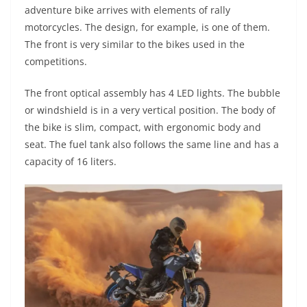
adventure bike arrives with elements of rally
t
e
e
t
y
motorcycles. The design, for example, is one of them.
s
g
b
t
L
The front is very similar to the bikes used in the
competitions.
A
r
o
e
i
The front optical assembly has 4 LED lights. The bubble
p
a
o
r
n
or windshield is in a very vertical position. The body of
p
m
k
k
the bike is slim, compact, with ergonomic body and
seat. The fuel tank also follows the same line and has a
capacity of 16 liters.