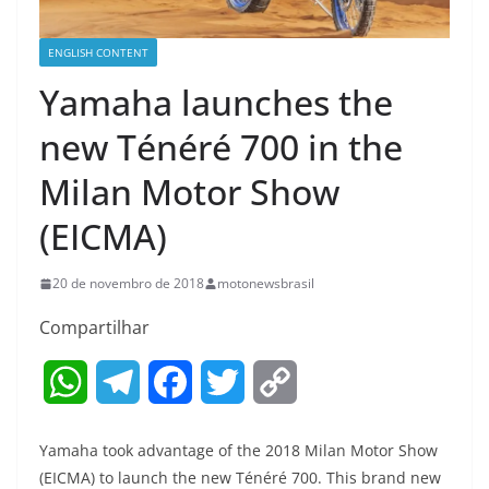
ENGLISH CONTENT
Yamaha launches the
new Ténéré 700 in the
Milan Motor Show
(EICMA)
20 de novembro de 2018
motonewsbrasil
Compartilhar
W
T
F
T
C
h
e
a
w
o
Yamaha took advantage of the 2018 Milan Motor Show
a
l
c
i
p
(EICMA) to launch the new Ténéré 700. This brand new