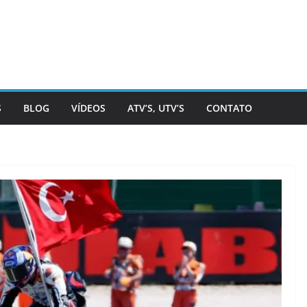
S
BLOG
VÍDEOS
ATV’S, UTV’S
CONTATO