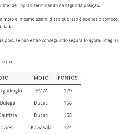
itmo de Toprak, terminando na segunda posição.
a moto e, mesmo assim, disse que isso é apenas o começo,
rodadas.
ia pois, se não estão conseguindo segurá-lo agora, imagina
 forma:
OTO
MOTO
PONTOS
zgatlioglu
BMW
179
 Bulega
Ducati
158
Bautista
Ducati
155
Lowes
Kawasaki
124