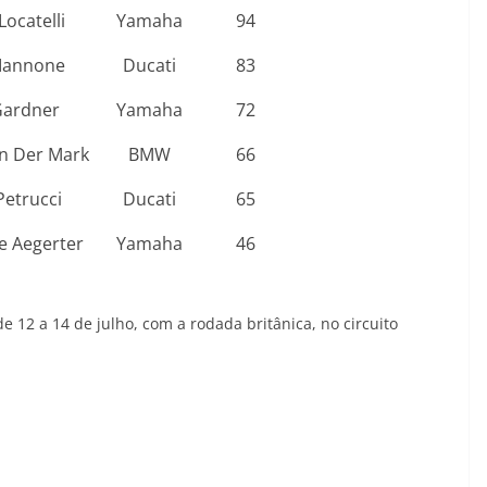
ocatelli
Yamaha
94
Iannone
Ducati
83
ardner
Yamaha
72
n Der Mark
BMW
66
Petrucci
Ducati
65
 Aegerter
Yamaha
46
 12 a 14 de julho, com a rodada britânica, no circuito