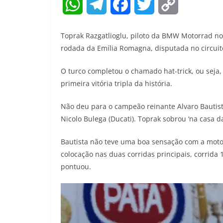
W
T
F
T
C
h
e
a
w
o
Toprak Razgatlioglu, piloto da BMW Motorrad 
a
l
c
i
p
rodada da Emília Romagna, disputada no circui
t
e
e
t
y
O turco completou o chamado hat-trick, ou seja
primeira vitória tripla da história.
s
g
b
t
L
A
r
o
e
i
Não deu para o campeão reinante Alvaro Bautis
Nicolo Bulega (Ducati). Toprak sobrou ‘na casa da
p
a
o
r
n
Bautista não teve uma boa sensação com a moto
p
m
k
k
colocação nas duas corridas principais, corrida 1
pontuou.