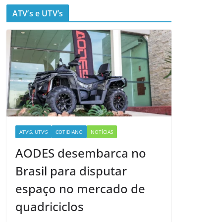
ATV’s e UTV’s
ATV'S, UTV'S
COTIDIANO
NOTÍCIAS
AODES desembarca no
Brasil para disputar
espaço no mercado de
quadriciclos