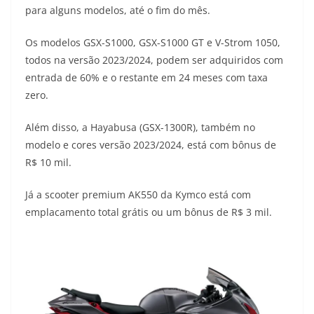
para alguns modelos, até o fim do mês.
t
e
e
t
y
Os modelos GSX-S1000, GSX-S1000 GT e V-Strom 1050,
s
g
b
t
L
todos na versão 2023/2024, podem ser adquiridos com
A
r
o
e
i
entrada de 60% e o restante em 24 meses com taxa
zero.
p
a
o
r
n
p
m
k
k
Além disso, a Hayabusa (GSX-1300R), também no
modelo e cores versão 2023/2024, está com bônus de
R$ 10 mil.
Já a scooter premium AK550 da Kymco está com
emplacamento total grátis ou um bônus de R$ 3 mil.