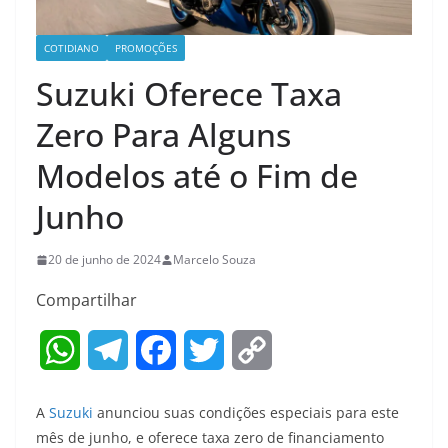
COTIDIANO
PROMOÇÕES
Suzuki Oferece Taxa
Zero Para Alguns
Modelos até o Fim de
Junho
20 de junho de 2024
Marcelo Souza
Compartilhar
W
T
F
T
C
h
e
a
w
o
A
Suzuki
anunciou suas condições especiais para este
a
l
c
i
p
mês de junho, e oferece taxa zero de financiamento