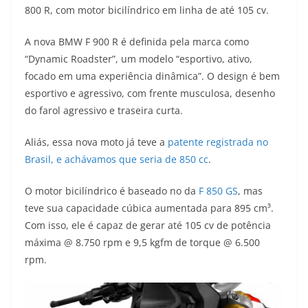
800 R, com motor bicilíndrico em linha de até 105 cv.
t
e
e
t
y
A nova BMW F 900 R é definida pela marca como
s
g
b
t
L
“Dynamic Roadster”, um modelo “esportivo, ativo,
A
r
o
e
i
focado em uma experiência dinâmica”. O design é bem
esportivo e agressivo, com frente musculosa, desenho
p
a
o
r
n
do farol agressivo e traseira curta.
p
m
k
k
Aliás, essa nova moto já teve a
patente registrada no
Brasil, e achávamos que seria de 850 cc
.
O motor bicilíndrico é baseado no da
F 850 GS
, mas
teve sua capacidade cúbica aumentada para 895 cm³.
Com isso, ele é capaz de gerar até 105 cv de potência
máxima @ 8.750 rpm e 9,5 kgfm de torque @ 6.500
rpm.