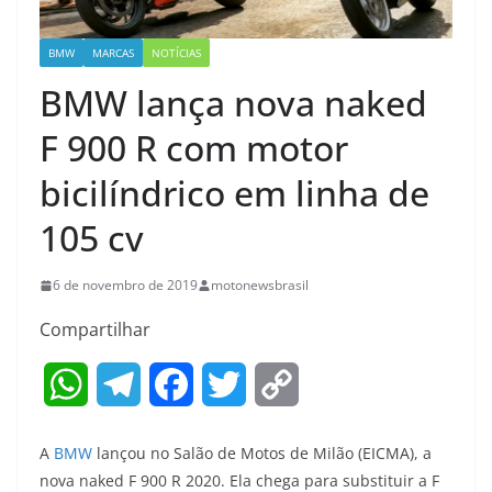
BMW
MARCAS
NOTÍCIAS
BMW lança nova naked
F 900 R com motor
bicilíndrico em linha de
105 cv
6 de novembro de 2019
motonewsbrasil
Compartilhar
W
T
F
T
C
h
e
a
w
o
A
BMW
lançou no Salão de Motos de Milão (EICMA), a
a
l
c
i
p
nova naked F 900 R 2020. Ela chega para substituir a F