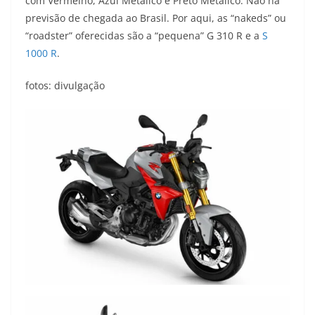
com Vermelho, Azul Metálico e Preto Metálico. Não há
previsão de chegada ao Brasil. Por aqui, as “nakeds” ou
“roadster” oferecidas são a “pequena” G 310 R e a
S
1000 R
.
fotos: divulgação