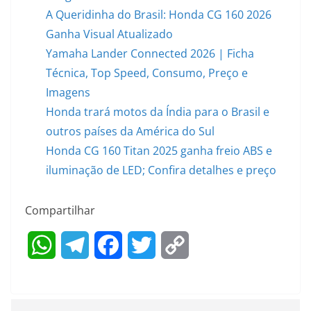
A Queridinha do Brasil: Honda CG 160 2026
Ganha Visual Atualizado
Yamaha Lander Connected 2026 | Ficha
Técnica, Top Speed, Consumo, Preço e
Imagens
Honda trará motos da Índia para o Brasil e
outros países da América do Sul
Honda CG 160 Titan 2025 ganha freio ABS e
iluminação de LED; Confira detalhes e preço
Compartilhar
W
T
F
T
C
h
e
a
w
o
a
l
c
i
p