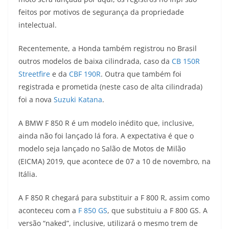
s
g
b
t
L
feitos por motivos de segurança da propriedade
intelectual.
A
r
o
e
i
Recentemente, a Honda também registrou no Brasil
p
a
o
r
n
outros modelos de baixa cilindrada, caso da
CB 150R
p
m
k
k
Streetfire
e da
CBF 190R
. Outra que também foi
registrada e prometida (neste caso de alta cilindrada)
foi a nova
Suzuki Katana
.
A BMW F 850 R é um modelo inédito que, inclusive,
ainda não foi lançado lá fora. A expectativa é que o
modelo seja lançado no Salão de Motos de Milão
(EICMA) 2019, que acontece de 07 a 10 de novembro, na
Itália.
A F 850 R chegará para substituir a F 800 R, assim como
aconteceu com a
F 850 GS
, que substituiu a F 800 GS. A
versão “naked”, inclusive, utilizará o mesmo trem de