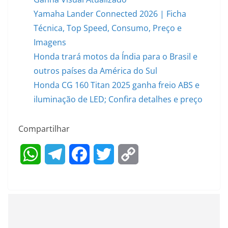
Yamaha Lander Connected 2026 | Ficha
Técnica, Top Speed, Consumo, Preço e
Imagens
Honda trará motos da Índia para o Brasil e
outros países da América do Sul
Honda CG 160 Titan 2025 ganha freio ABS e
iluminação de LED; Confira detalhes e preço
Compartilhar
W
T
F
T
C
h
e
a
w
o
a
l
c
i
p
t
e
e
t
y