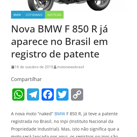
BMW
COTIDIANO
NOTÍCIAS
Nova BMW F 850 R já
aparece no Brasil em
registro de patente
16 de outubro de 2019
motonewsbrasil
Compartilhar
W
T
F
T
C
h
e
a
w
o
A nova moto “naked”
BMW
F 850 R, já teve a patente
a
l
c
i
p
registrada no Brasil, no Inpi (Instituto Nacional da
Propriedade Industrial). Mas, isto não significa que a
t
e
e
t
y
moto será lançada por aqui, os registros no Inpi são