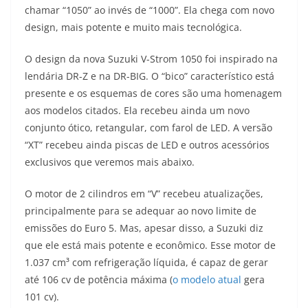
chamar “1050” ao invés de “1000”. Ela chega com novo
t
e
e
t
y
design, mais potente e muito mais tecnológica.
s
g
b
t
L
O design da nova Suzuki V-Strom 1050 foi inspirado na
A
r
o
e
i
lendária DR-Z e na DR-BIG. O “bico” característico está
presente e os esquemas de cores são uma homenagem
p
a
o
r
n
aos modelos citados. Ela recebeu ainda um novo
p
m
k
k
conjunto ótico, retangular, com farol de LED. A versão
“XT” recebeu ainda piscas de LED e outros acessórios
exclusivos que veremos mais abaixo.
O motor de 2 cilindros em “V” recebeu atualizações,
principalmente para se adequar ao novo limite de
emissões do Euro 5. Mas, apesar disso, a Suzuki diz
que ele está mais potente e econômico. Esse motor de
1.037 cm³ com refrigeração líquida, é capaz de gerar
até 106 cv de potência máxima (
o modelo atual
gera
101 cv).