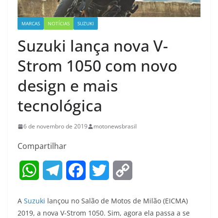
MARCAS
NOTÍCIAS
SUZUKI
Suzuki lança nova V-
Strom 1050 com novo
design e mais
tecnológica
6 de novembro de 2019
motonewsbrasil
Compartilhar
W
T
F
T
C
h
e
a
w
o
A
Suzuki
lançou no Salão de Motos de Milão (EICMA)
a
l
c
i
p
2019, a nova V-Strom 1050. Sim, agora ela passa a se