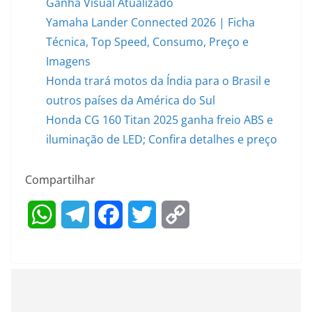
Ganha Visual Atualizado
Yamaha Lander Connected 2026 | Ficha
Técnica, Top Speed, Consumo, Preço e
Imagens
Honda trará motos da Índia para o Brasil e
outros países da América do Sul
Honda CG 160 Titan 2025 ganha freio ABS e
iluminação de LED; Confira detalhes e preço
Compartilhar
W
T
F
T
C
h
e
a
w
o
a
l
c
i
p
t
e
e
t
y