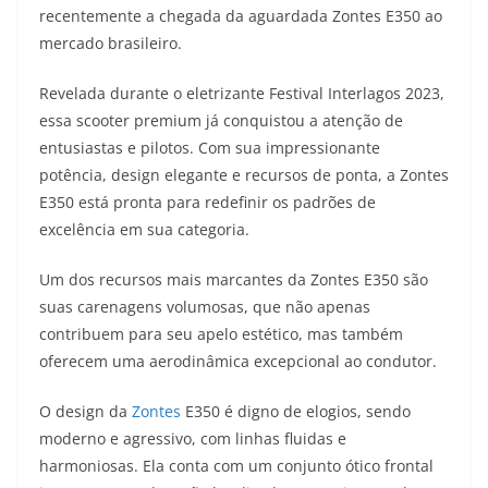
recentemente a chegada da aguardada Zontes E350 ao
t
e
e
t
y
mercado brasileiro.
s
g
b
t
L
Revelada durante o eletrizante Festival Interlagos 2023,
A
r
o
e
i
essa scooter premium já conquistou a atenção de
entusiastas e pilotos. Com sua impressionante
p
a
o
r
n
potência, design elegante e recursos de ponta, a Zontes
p
m
k
k
E350 está pronta para redefinir os padrões de
excelência em sua categoria.
Um dos recursos mais marcantes da Zontes E350 são
suas carenagens volumosas, que não apenas
contribuem para seu apelo estético, mas também
oferecem uma aerodinâmica excepcional ao condutor.
O design da
Zontes
E350 é digno de elogios, sendo
moderno e agressivo, com linhas fluidas e
harmoniosas. Ela conta com um conjunto ótico frontal