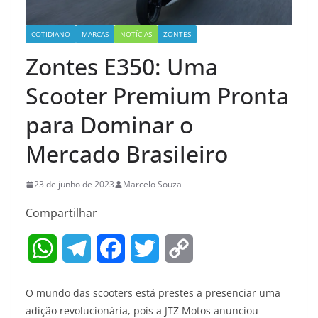
COTIDIANO
MARCAS
NOTÍCIAS
ZONTES
Zontes E350: Uma
Scooter Premium Pronta
para Dominar o
Mercado Brasileiro
23 de junho de 2023
Marcelo Souza
Compartilhar
W
T
F
T
C
h
e
a
w
o
O mundo das scooters está prestes a presenciar uma
a
l
c
i
p
adição revolucionária, pois a JTZ Motos anunciou