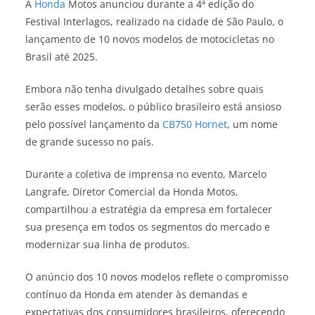
A
Honda
Motos anunciou durante a 4ª edição do
a
l
c
i
p
Festival Interlagos, realizado na cidade de São Paulo, o
lançamento de 10 novos modelos de motocicletas no
t
e
e
t
y
Brasil até 2025.
s
g
b
t
L
Embora não tenha divulgado detalhes sobre quais
A
r
o
e
i
serão esses modelos, o público brasileiro está ansioso
pelo possível lançamento da
CB750 Hornet
, um nome
p
a
o
r
n
de grande sucesso no país.
p
m
k
k
Durante a coletiva de imprensa no evento, Marcelo
Langrafe, Diretor Comercial da Honda Motos,
compartilhou a estratégia da empresa em fortalecer
sua presença em todos os segmentos do mercado e
modernizar sua linha de produtos.
O anúncio dos 10 novos modelos reflete o compromisso
contínuo da Honda em atender às demandas e
expectativas dos consumidores brasileiros, oferecendo