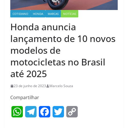
COTIDIANO
HONDA
MARCAS
NOTÍCIAS
Honda anuncia
lançamento de 10 novos
modelos de
motocicletas no Brasil
até 2025
23 de junho de 2023
Marcelo Souza
Compartilhar
W
T
F
T
C
h
e
a
w
o