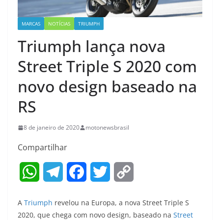
MARCAS
NOTÍCIAS
TRIUMPH
Triumph lança nova
Street Triple S 2020 com
novo design baseado na
RS
8 de janeiro de 2020
motonewsbrasil
Compartilhar
W
T
F
T
C
h
e
a
w
o
A
Triumph
revelou na Europa, a nova Street Triple S
a
l
c
i
p
2020, que chega com novo design, baseado na
Street