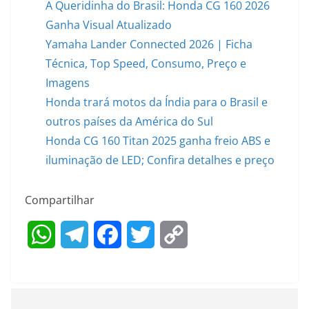
A Queridinha do Brasil: Honda CG 160 2026
Ganha Visual Atualizado
Yamaha Lander Connected 2026 | Ficha
Técnica, Top Speed, Consumo, Preço e
Imagens
Honda trará motos da Índia para o Brasil e
outros países da América do Sul
Honda CG 160 Titan 2025 ganha freio ABS e
iluminação de LED; Confira detalhes e preço
Compartilhar
W
T
F
T
C
h
e
a
w
o
a
l
c
i
p