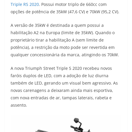
Triple RS 2020
. Possui motor triplo de 660cc com
t
e
e
t
y
opções de potência de 35kW (47,6 CV) e 70kW (95,2 CV).
s
g
b
t
L
A versão de 35kW é destinada a quem possui a
A
r
o
e
i
habilitação A2 na Europa (limite de 35kW). Quando o
proprietário tirar a habilitação A (sem limite de
p
a
o
r
n
potência), a restrição da moto pode ser revertida em
p
m
k
k
qualquer concessionária da marca, atingindo os 70kW.
A nova Triumph Street Triple S 2020 recebeu novos
faróis duplos de LED, com a adoção de luz diurna
também de LED, gerando um visual bem agressivo. As
novas carenagens a deixaram ainda mais esportiva,
com nova entradas de ar, tampas laterais, rabeta e
assento.