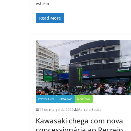
estreia
Read More
COTIDIANO
KAWASAKI
NOTÍCIAS
11 de março de 2026
Marcelo Souza
Kawasaki chega com nova
concessionária ao Recreio