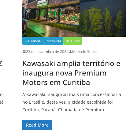
COTIDIANO
KAWASAKI
NOTÍCIAS
23 de novembro de 2025
Marcelo Souza
Z
Kawasaki amplia território e
inaugura nova Premium
Motors em Curitiba
 o
A Kawasaki inaugurou mais uma concessionária
té
no Brasil e, desta vez, a cidade escolhida foi
Curitiba, Paraná. Chamada de Premium
Read More