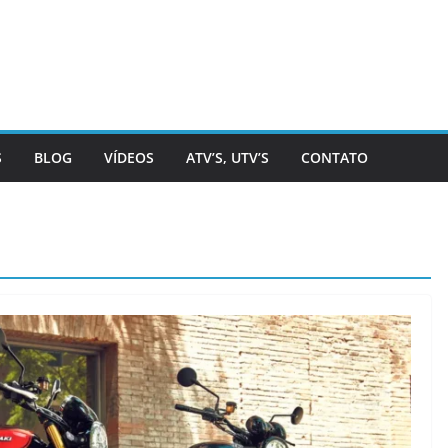
S
BLOG
VÍDEOS
ATV’S, UTV’S
CONTATO