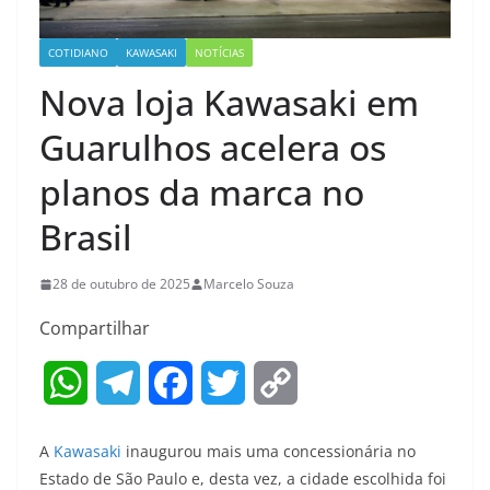
COTIDIANO
KAWASAKI
NOTÍCIAS
Nova loja Kawasaki em
Guarulhos acelera os
planos da marca no
Brasil
28 de outubro de 2025
Marcelo Souza
Compartilhar
W
T
F
T
C
h
e
a
w
o
A
Kawasaki
inaugurou mais uma concessionária no
a
l
c
i
p
Estado de São Paulo e, desta vez, a cidade escolhida foi