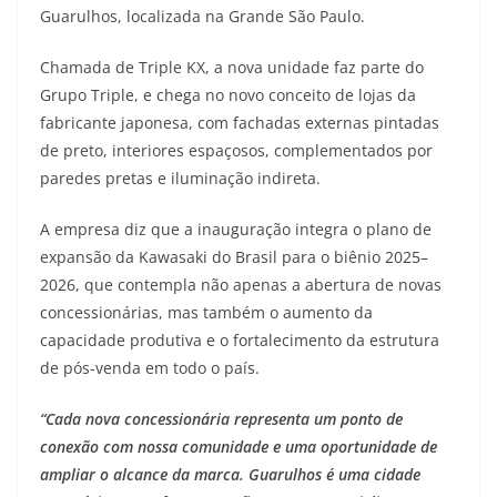
Guarulhos, localizada na Grande São Paulo.
t
e
e
t
y
Chamada de Triple KX, a nova unidade faz parte do
s
g
b
t
L
Grupo Triple, e chega no novo conceito de lojas da
A
r
o
e
i
fabricante japonesa, com fachadas externas pintadas
de preto, interiores espaçosos, complementados por
p
a
o
r
n
paredes pretas e iluminação indireta.
p
m
k
k
A empresa diz que a inauguração integra o plano de
expansão da Kawasaki do Brasil para o biênio 2025–
2026, que contempla não apenas a abertura de novas
concessionárias, mas também o aumento da
capacidade produtiva e o fortalecimento da estrutura
de pós-venda em todo o país.
“Cada nova concessionária representa um ponto de
conexão com nossa comunidade e uma oportunidade de
ampliar o alcance da marca. Guarulhos é uma cidade