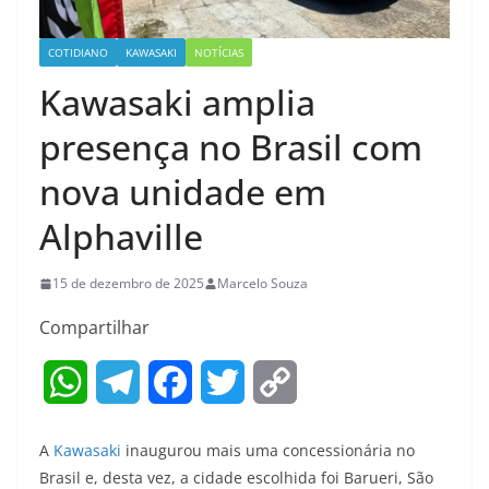
COTIDIANO
KAWASAKI
NOTÍCIAS
Kawasaki amplia
presença no Brasil com
nova unidade em
Alphaville
15 de dezembro de 2025
Marcelo Souza
Compartilhar
W
T
F
T
C
h
e
a
w
o
A
Kawasaki
inaugurou mais uma concessionária no
a
l
c
i
p
Brasil e, desta vez, a cidade escolhida foi Barueri, São