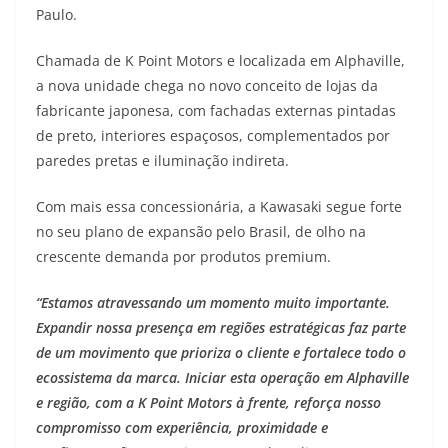
Paulo.
t
e
e
t
y
Chamada de K Point Motors e localizada em Alphaville,
s
g
b
t
L
a nova unidade chega no novo conceito de lojas da
A
r
o
e
i
fabricante japonesa, com fachadas externas pintadas
de preto, interiores espaçosos, complementados por
p
a
o
r
n
paredes pretas e iluminação indireta.
p
m
k
k
Com mais essa concessionária, a Kawasaki segue forte
no seu plano de expansão pelo Brasil, de olho na
crescente demanda por produtos premium.
“Estamos atravessando um momento muito importante.
Expandir nossa presença em regiões estratégicas faz parte
de um movimento que prioriza o cliente e fortalece todo o
ecossistema da marca. Iniciar esta operação em Alphaville
e região, com a K Point Motors à frente, reforça nosso
compromisso com experiência, proximidade e