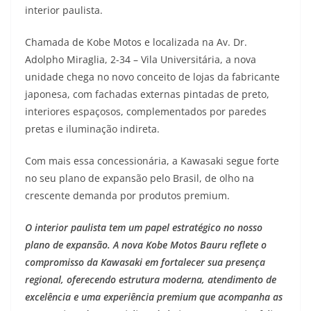
interior paulista.
t
e
e
t
y
Chamada de Kobe Motos e localizada na Av. Dr.
s
g
b
t
L
Adolpho Miraglia, 2-34 – Vila Universitária, a nova
A
r
o
e
i
unidade chega no novo conceito de lojas da fabricante
japonesa, com fachadas externas pintadas de preto,
p
a
o
r
n
interiores espaçosos, complementados por paredes
p
m
k
k
pretas e iluminação indireta.
Com mais essa concessionária, a Kawasaki segue forte
no seu plano de expansão pelo Brasil, de olho na
crescente demanda por produtos premium.
O interior paulista tem um papel estratégico no nosso
plano de expansão. A nova Kobe Motos Bauru reflete o
compromisso da Kawasaki em fortalecer sua presença
regional, oferecendo estrutura moderna, atendimento de
excelência e uma experiência premium que acompanha as