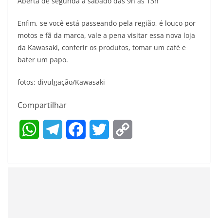
Aberta de segunda à sábado das 9h às 13h
Enfim, se você está passeando pela região, é louco por
motos e fã da marca, vale a pena visitar essa nova loja
da Kawasaki, conferir os produtos, tomar um café e
bater um papo.
fotos: divulgação/Kawasaki
Compartilhar
W
T
F
T
C
h
e
a
w
o
a
l
c
i
p
t
e
e
t
y
s
g
b
t
L