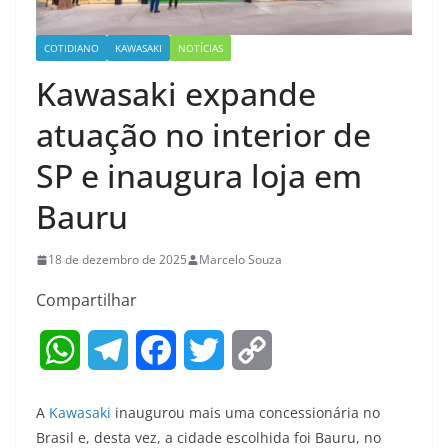
COTIDIANO
KAWASAKI
NOTÍCIAS
Kawasaki expande
atuação no interior de
SP e inaugura loja em
Bauru
18 de dezembro de 2025
Marcelo Souza
Compartilhar
W
T
F
T
C
h
e
a
w
o
A
Kawasaki
inaugurou mais uma concessionária no
a
l
c
i
p
Brasil e, desta vez, a cidade escolhida foi Bauru, no