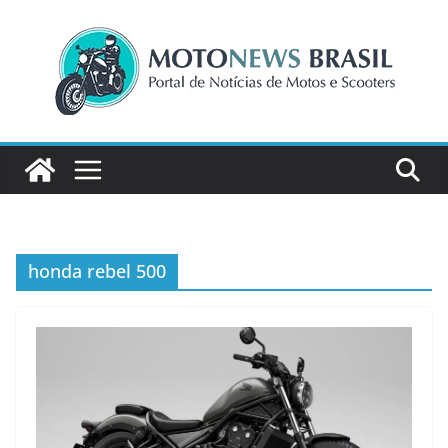
Pular
para
o
conteúdo
honda rebel 500