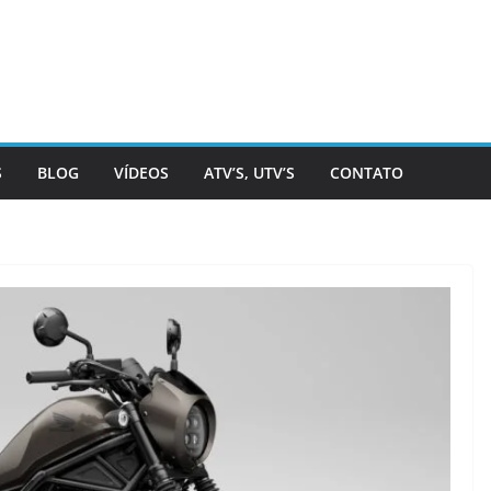
S
BLOG
VÍDEOS
ATV’S, UTV’S
CONTATO