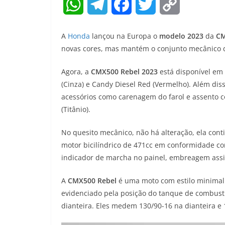
W
T
F
T
C
h
e
a
w
o
A
Honda
lançou na Europa o
modelo 2023
da
CM
a
l
c
i
p
novas cores, mas mantém o conjunto mecânico d
t
e
e
t
y
Agora, a
CMX500 Rebel 2023
está disponível em 
(Cinza) e Candy Diesel Red (Vermelho). Além diss
s
g
b
t
L
acessórios como carenagem do farol e assento co
A
r
o
e
i
(Titânio).
p
a
o
r
n
No quesito mecânico, não há alteração, ela co
p
m
k
k
motor bicilíndrico de 471cc em conformidade co
indicador de marcha no painel, embreagem assis
A
CMX500 Rebel
é uma moto com estilo minimal
evidenciado pela posição do tanque de combustív
dianteira. Eles medem 130/90-16 na dianteira e 