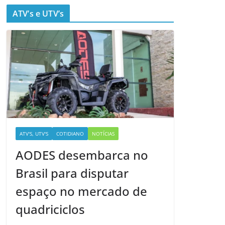
ATV’s e UTV’s
ATV'S, UTV'S
COTIDIANO
NOTÍCIAS
AODES desembarca no
Brasil para disputar
espaço no mercado de
quadriciclos