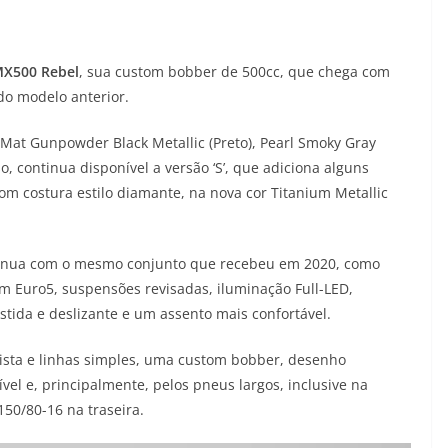
X500 Rebel
, sua custom bobber de 500cc, que chega com
o modelo anterior.
Mat Gunpowder Black Metallic (Preto), Pearl Smoky Gray
o, continua disponível a versão ‘S’, que adiciona alguns
m costura estilo diamante, na nova cor Titanium Metallic
ntinua com o mesmo conjunto que recebeu em 2020, como
m Euro5, suspensões revisadas, iluminação Full-LED,
tida e deslizante e um assento mais confortável.
ista e linhas simples, uma custom bobber, desenho
el e, principalmente, pelos pneus largos, inclusive na
150/80-16 na traseira.