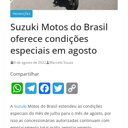
PROMOÇÕES
Suzuki Motos do Brasil
oferece condições
especiais em agosto
4 de agosto de 2022
Marcelo Souza
Compartilhar
W
T
F
T
C
h
e
a
w
o
A
Suzuki
Motos do Brasil estendeu as condições
a
l
c
i
p
especiais do mês de julho para o mês de agosto, por
isso as concessionárias autorizadas continuam com
t
e
e
t
y
emplacamento total grátis (emplacamento,