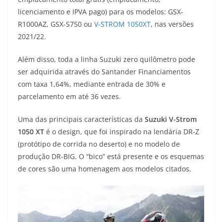
s
g
b
t
L
licenciamento e IPVA pago) para os modelos: GSX-
R1000AZ, GSX-S750 ou
V-STROM 1050XT
, nas versões
A
r
o
e
i
2021/22.
p
a
o
r
n
Além disso, toda a linha Suzuki zero quilômetro pode
p
m
k
k
ser adquirida através do Santander Financiamentos
com taxa 1,64%, mediante entrada de 30% e
parcelamento em até 36 vezes.
Uma das principais características da
Suzuki V-Strom
1050 XT
é o design, que foi inspirado na lendária DR-Z
(protótipo de corrida no deserto) e no modelo de
produção DR-BIG. O “bico” está presente e os esquemas
de cores são uma homenagem aos modelos citados.