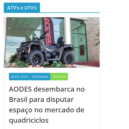
ATV’s e UTV’s
ATV'S, UTV'S
COTIDIANO
NOTÍCIAS
AODES desembarca no
Brasil para disputar
espaço no mercado de
quadriciclos