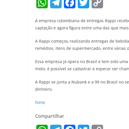
W
T
F
T
C
h
e
a
w
o
A empresa colombiana de entregas Rappi receb
a
l
c
i
p
captação e agora figura entre uma das que mais
t
e
e
t
y
A Rappi começou realizando entregas de bebidas
remédios, itens de supermercado, entre várias 
s
g
b
t
L
A
r
o
e
i
Essa empresa já opera no Brasil e tem sido uma 
moto, é possível se cadastrar e esperar ser cha
p
a
o
r
n
A Rappi se junta a Nubank e a 99 no Brasil no 
p
m
k
k
dinheiro.
fonte
Compartilhar