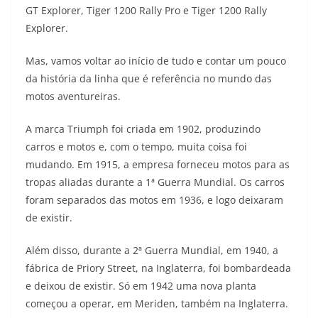
GT Explorer, Tiger 1200 Rally Pro e Tiger 1200 Rally
t
e
e
t
y
Explorer.
s
g
b
t
L
Mas, vamos voltar ao início de tudo e contar um pouco
A
r
o
e
i
da história da linha que é referência no mundo das
motos aventureiras.
p
a
o
r
n
p
m
k
k
A marca Triumph foi criada em 1902, produzindo
carros e motos e, com o tempo, muita coisa foi
mudando. Em 1915, a empresa forneceu motos para as
tropas aliadas durante a 1ª Guerra Mundial. Os carros
foram separados das motos em 1936, e logo deixaram
de existir.
Além disso, durante a 2ª Guerra Mundial, em 1940, a
fábrica de Priory Street, na Inglaterra, foi bombardeada
e deixou de existir. Só em 1942 uma nova planta
começou a operar, em Meriden, também na Inglaterra.