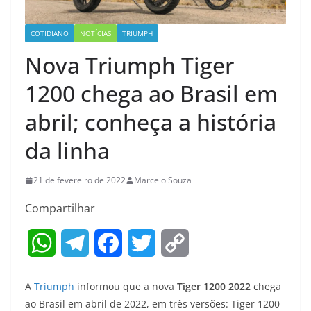
COTIDIANO
NOTÍCIAS
TRIUMPH
Nova Triumph Tiger
1200 chega ao Brasil em
abril; conheça a história
da linha
21 de fevereiro de 2022
Marcelo Souza
Compartilhar
W
T
F
T
C
h
e
a
w
o
A
Triumph
informou que a nova
Tiger 1200 2022
chega
a
l
c
i
p
ao Brasil em abril de 2022, em três versões: Tiger 1200