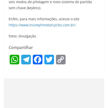
seis modos de pilotagem e novo sistema de partida
sem chave (keyless).
Enfim, para mais informações, acesse o site
https://www.triumphmotorcycles.com.br/
.
fotos: divulgação
Compartilhar
W
T
F
T
C
h
e
a
w
o
a
l
c
i
p
t
e
e
t
y
s
g
b
t
L
A
r
o
e
i