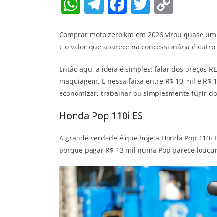
W
T
F
T
C
h
e
a
w
o
Comprar moto zero km em 2026 virou quase um es
a
l
c
i
p
e o valor que aparece na concessionária é outro
t
e
e
t
y
Então aqui a ideia é simples: falar dos preços 
maquiagem. E nessa faixa entre R$ 10 mil e R$
s
g
b
t
L
economizar, trabalhar ou simplesmente fugir do
A
r
o
e
i
Honda Pop 110i ES
p
a
o
r
n
A grande verdade é que hoje a Honda Pop 110i E
p
m
k
k
porque pagar R$ 13 mil numa Pop parece loucur