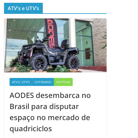
ATV’s e UTV’s
ATV'S, UTV'S
COTIDIANO
NOTÍCIAS
AODES desembarca no
Brasil para disputar
espaço no mercado de
quadriciclos