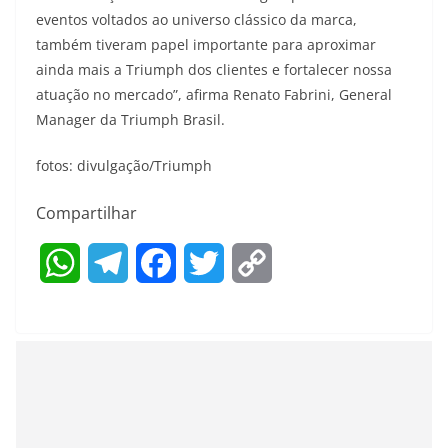
eventos voltados ao universo clássico da marca,
também tiveram papel importante para aproximar
ainda mais a Triumph dos clientes e fortalecer nossa
atuação no mercado”, afirma Renato Fabrini, General
Manager da Triumph Brasil.
fotos: divulgação/Triumph
Compartilhar
W
T
F
T
C
h
e
a
w
o
a
l
c
i
p
t
e
e
t
y
s
g
b
t
L