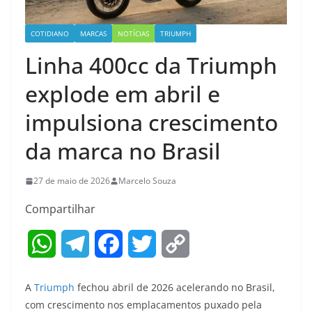
COTIDIANO
MARCAS
NOTÍCIAS
TRIUMPH
Linha 400cc da Triumph
explode em abril e
impulsiona crescimento
da marca no Brasil
27 de maio de 2026
Marcelo Souza
Compartilhar
W
T
F
T
C
h
e
a
w
o
A
Triumph
fechou abril de 2026 acelerando no Brasil,
a
l
c
i
p
com crescimento nos emplacamentos puxado pela