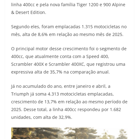
linha 400cc e pela nova família Tiger 1200 e 900 Alpine
t
e
e
t
y
& Desert Edition.
s
g
b
t
L
Segundo eles, foram emplacadas 1.315 motocicletas no
A
r
o
e
i
mês, alta de 8,6% em relação ao mesmo mês de 2025.
p
a
o
r
n
O principal motor desse crescimento foi o segmento de
p
m
k
k
400cc, que atualmente conta com a Speed 400,
Scrambler 400X e Scrambler 400XC, que registrou uma
expressiva alta de 35,7% na comparação anual.
Já no acumulado do ano, entre janeiro e abril, a
Triumph já soma 4.313 motocicletas emplacadas,
crescimento de 13,7% em relação ao mesmo período de
2025. Desse total, a linha 400cc respondeu por 1.682
unidades, com alta de 32,9%.