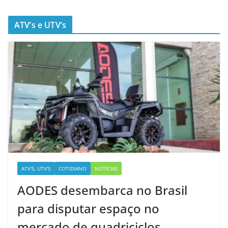
ATV’s e UTV’s
ATV'S, UTV'S
COTIDIANO
NOTÍCIAS
AODES desembarca no Brasil
para disputar espaço no
mercado de quadriciclos