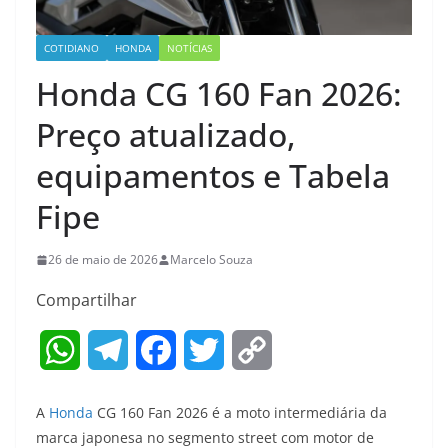
COTIDIANO
HONDA
NOTÍCIAS
Honda CG 160 Fan 2026:
Preço atualizado,
equipamentos e Tabela
Fipe
26 de maio de 2026
Marcelo Souza
Compartilhar
W
T
F
T
C
h
e
a
w
o
A
Honda
CG 160 Fan 2026 é a moto intermediária da
a
l
c
i
p
marca japonesa no segmento street com motor de