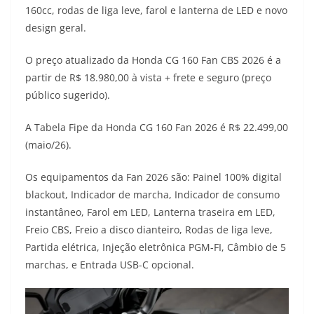
160cc, rodas de liga leve, farol e lanterna de LED e novo
t
e
e
t
y
design geral.
s
g
b
t
L
O preço atualizado da Honda CG 160 Fan CBS 2026 é a
A
r
o
e
i
partir de R$ 18.980,00 à vista + frete e seguro (preço
público sugerido).
p
a
o
r
n
p
m
k
k
A Tabela Fipe da Honda CG 160 Fan 2026 é R$ 22.499,00
(maio/26).
Os equipamentos da Fan 2026 são: Painel 100% digital
blackout, Indicador de marcha, Indicador de consumo
instantâneo, Farol em LED, Lanterna traseira em LED,
Freio CBS, Freio a disco dianteiro, Rodas de liga leve,
Partida elétrica, Injeção eletrônica PGM-FI, Câmbio de 5
marchas, e Entrada USB-C opcional.