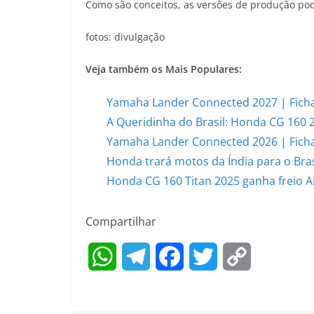
Como são conceitos, as versões de produção po
fotos: divulgação
Veja também os Mais Populares:
Yamaha Lander Connected 2027 | Ficha
A Queridinha do Brasil: Honda CG 160 
Yamaha Lander Connected 2026 | Ficha
Honda trará motos da Índia para o Bras
Honda CG 160 Titan 2025 ganha freio AB
Compartilhar
W
T
F
T
C
h
e
a
w
o
a
l
c
i
p