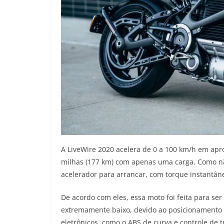
A LiveWire 2020 acelera de 0 a 100 km/h em a
milhas (177 km) com apenas uma carga. Como n
acelerador para arrancar, com torque instantân
De acordo com eles, essa moto foi feita para se
extremamente baixo, devido ao posicionamento d
eletrônicos, como o ABS de curva e controle de t