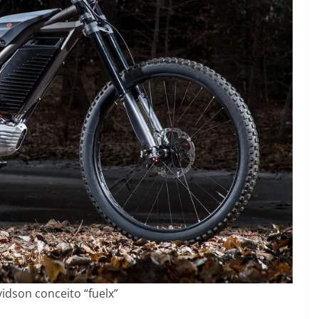
idson conceito “fuelx”