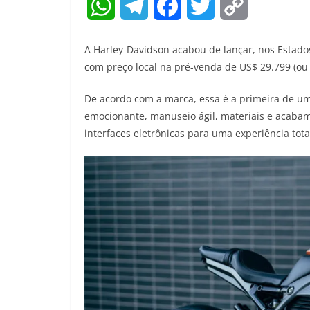
W
T
F
T
C
h
e
a
w
o
A Harley-Davidson acabou de lançar, nos Estado
a
l
c
i
p
com preço local na pré-venda de US$ 29.799 (o
t
e
e
t
y
De acordo com a marca, essa é a primeira de uma
emocionante, manuseio ágil, materiais e acab
s
g
b
t
L
interfaces eletrônicas para uma experiência tot
A
r
o
e
i
p
a
o
r
n
p
m
k
k