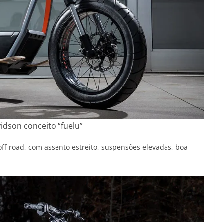
idson conceito “fuelu”
off-road, com assento estreito, suspensões elevadas, boa