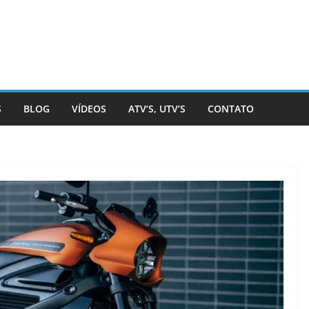
S
BLOG
VÍDEOS
ATV’S, UTV’S
CONTATO