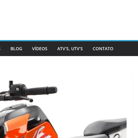
S
BLOG
VÍDEOS
ATV’S, UTV’S
CONTATO