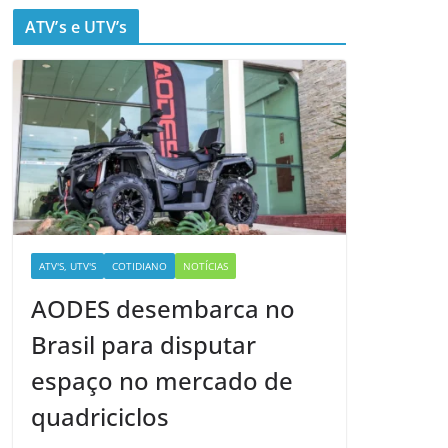
ATV’s e UTV’s
ATV'S, UTV'S
COTIDIANO
NOTÍCIAS
AODES desembarca no
Brasil para disputar
espaço no mercado de
quadriciclos