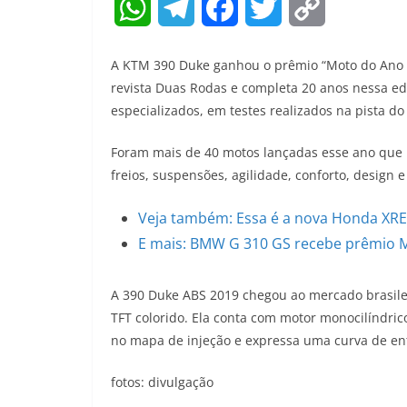
W
T
F
T
C
h
e
a
w
o
A KTM 390 Duke ganhou o prêmio “Moto do Ano 20
a
l
c
i
p
revista Duas Rodas e completa 20 anos nessa edi
especializados, em testes realizados na pista do 
t
e
e
t
y
Foram mais de 40 motos lançadas esse ano que p
s
g
b
t
L
freios, suspensões, agilidade, conforto, design e
A
r
o
e
i
Veja também: Essa é a nova Honda XRE 
p
a
o
r
n
E mais: BMW G 310 GS recebe prêmio Mo
p
m
k
k
A 390 Duke ABS 2019 chegou ao mercado brasilei
TFT colorido. Ela conta com motor monocilíndric
no mapa de injeção e expressa uma curva de ent
fotos: divulgação